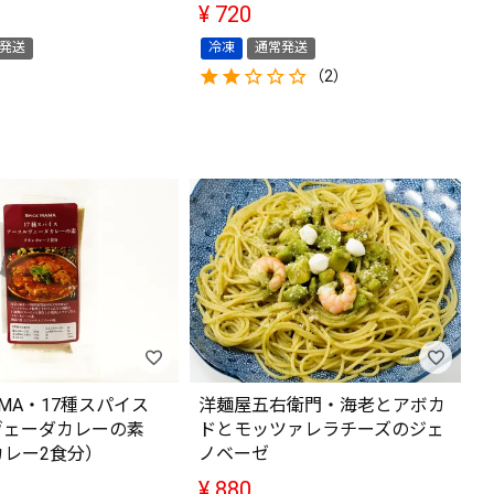
¥
720
発送
冷凍
通常発送
（2）
MAMA・17種スパイス
洋麺屋五右衛門・海老とアボカ
ヴェーダカレーの素
ドとモッツァレラチーズのジェ
カレー2食分）
ノベーゼ
¥
880