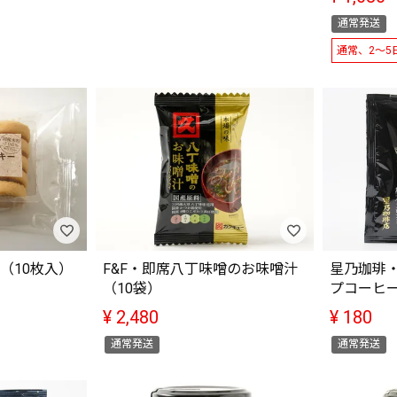
通常発送
通常、2～5
（10枚入）
F&F・即席八丁味噌のお味噌汁
星乃珈琲・
（10袋）
プコーヒ
¥
2,480
¥
180
通常発送
通常発送