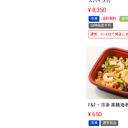
スパイス付
¥
8,350
冷凍
送料無料
産
日時指定不可
通常、3～6日で発送し
F&F・冷凍 薬膳海
¥
650
冷凍
通常発送