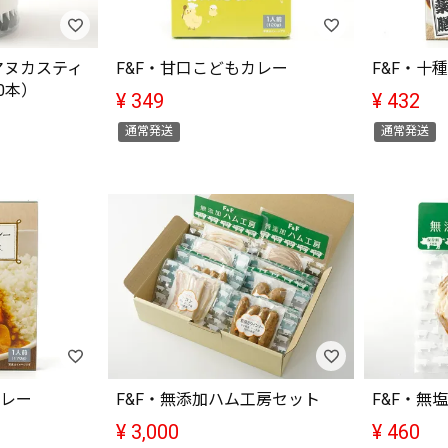
マヌカスティ
F&F・甘口こどもカレー
F&F・十
30本）
¥
349
¥
432
通常発送
通常発送
カレー
F&F・無添加ハム工房セット
F&F・無
¥
3,000
¥
460