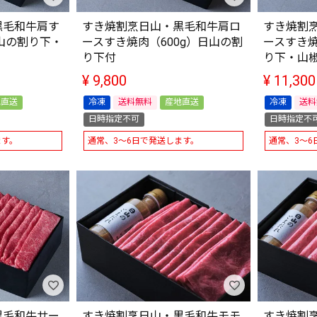
黒毛和牛肩す
すき焼割烹日山・黒毛和牛肩ロ
すき焼割
日山の割り下・
ースすき焼肉（600g）日山の割
ースすき焼
り下付
り下・山
¥
9,800
¥
11,300
地直送
冷凍
送料無料
産地直送
冷凍
送料
日時指定不可
日時指定不
ます。
通常、3～6日で発送します。
通常、3～6
黒毛和牛サー
すき焼割烹日山・黒毛和牛モモ
すき焼割