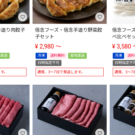
手造り肉餃子
信念フーズ・信念手造り野菜餃
信念フーズ
子セット
べ比べセ
¥
2,980
〜
¥
3,580
地直送
冷凍
送料無料
産地直送
冷凍
送料
日時指定不可
日時指定不
ます。
通常、3～7日で発送します。
通常、3～7