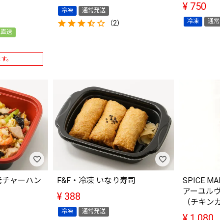
¥
750
冷凍
通常発送
冷凍
通常
（2）
地直送
ます。
老チャーハン
F&F・冷凍 いなり寿司
SPICE 
アーユル
¥
388
（チキン
冷凍
通常発送
¥
1,080