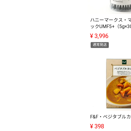
ハニーマークス・
ックUMF5+（5g×
¥
3,996
通常発送
F&F・ベジタブル
¥
398