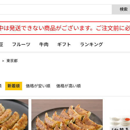
検索
中は発送できない商品がございます。ご注文前に
豆
フルーツ
牛肉
ギフト
ランキング
東京都
順
新着順
価格が安い順
価格が高い順