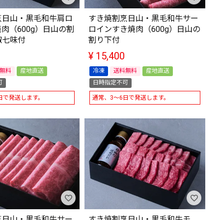
烹日山・黒毛和牛肩ロ
すき焼割烹日山・黒毛和牛サー
肉（600g）日山の割
ロインすき焼肉（600g）日山の
椒七味付
割り下付
¥
15,400
無料
産地直送
冷凍
送料無料
産地直送
可
日時指定不可
日で発送します。
通常、3～6日で発送します。
烹日山・黒毛和牛サー
すき焼割烹日山・黒毛和牛モ