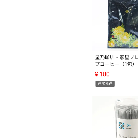
星乃珈琲・彦星ブレ
プコーヒー（1包）
¥
180
通常発送