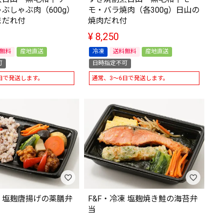
ぶしゃぶ肉（600g）
モ・バラ焼肉（各300g）日山の
まだれ付
焼肉だれ付
¥
8,250
無料
産地直送
冷凍
送料無料
産地直送
可
日時指定不可
日で発送します。
通常、3～6日で発送します。
凍 塩麹唐揚げの薬膳弁
F&F・冷凍 塩麹焼き鮭の海苔弁
当