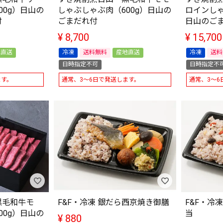
00g）日山の
しゃぶしゃぶ肉（600g）日山の
ロインしゃ
付
ごまだれ付
日山のご
¥
8,700
¥
15,700
地直送
冷凍
送料無料
産地直送
冷凍
送料
日時指定不可
日時指定不
ます。
通常、3～6日で発送します。
通常、3～6
黒毛和牛モ
F&F・冷凍 銀だら西京焼き御膳
F&F・冷
00g）日山の
当
¥
880