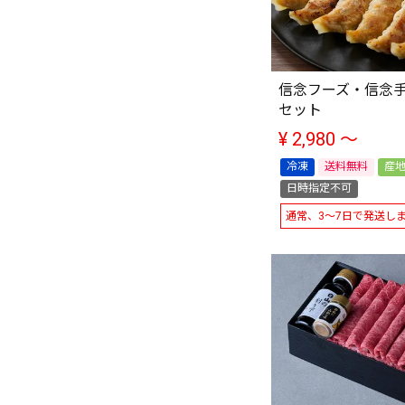
信念フーズ・信念
セット
¥
2,980
〜
冷凍
送料無料
産
日時指定不可
通常、3～7日で発送し