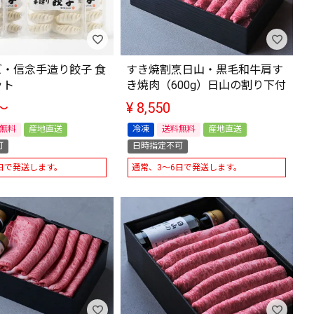
・信念手造り餃子 食
すき焼割烹日山・黒毛和牛肩す
ット
き焼肉（600g）日山の割り下付
〜
¥
8,550
無料
産地直送
冷凍
送料無料
産地直送
可
日時指定不可
日で発送します。
通常、3～6日で発送します。