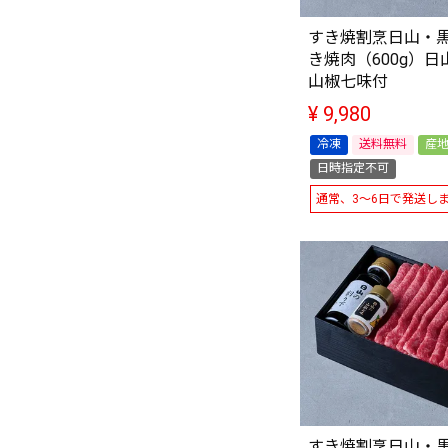
すき焼割烹日山・
き焼肉（600g）
山椒七味付
¥
9,980
冷凍
送料無料
産
日時指定不可
通常、3～6日で発送し
すき焼割烹日山・