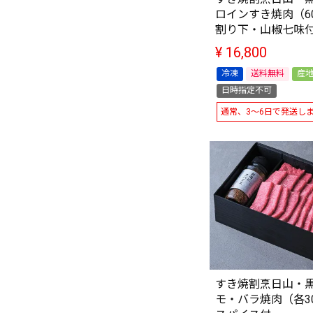
ロインすき焼肉（6
割り下・山椒七味
¥
16,800
冷凍
送料無料
産
日時指定不可
通常、3～6日で発送し
すき焼割烹日山・
モ・バラ焼肉（各3