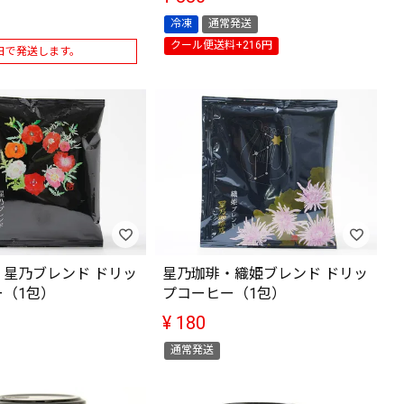
冷凍
通常発送
クール便送料+216円
日で発送します。
星乃ブレンド ドリッ
星乃珈琲・織姫ブレンド ドリッ
ー（1包）
プコーヒー（1包）
¥
180
通常発送