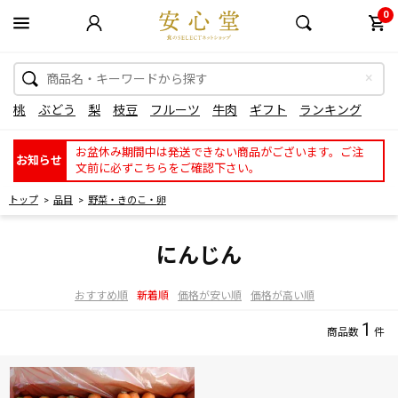
0
桃
ぶどう
梨
枝豆
フルーツ
牛肉
ギフト
ランキング
お盆休み期間中は発送できない商品がございます。ご注
お知らせ
文前に必ずこちらをご確認下さい。
トップ
品目
野菜・きのこ・卵
にんじん
おすすめ順
新着順
価格が安い順
価格が高い順
1