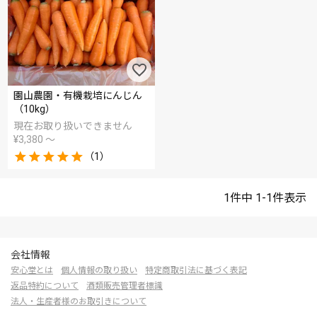
園山農園・有機栽培にんじん
（10kg）
現在お取り扱いできません
¥
3,380
〜
（1）
1
件中
1
-
1
件表示
会社情報
安心堂とは
個人情報の取り扱い
特定商取引法に基づく表記
返品特約について
酒類販売管理者標識
法人・生産者様のお取引きについて