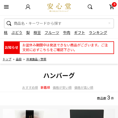
0
桃
ぶどう
梨
枝豆
フルーツ
牛肉
ギフト
ランキング
お盆休み期間中は発送できない商品がございます。ご注
お知らせ
文前に必ずこちらをご確認下さい。
トップ
品目
冷凍食品・惣菜
ハンバーグ
おすすめ順
新着順
価格が安い順
価格が高い順
3