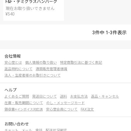
F&F・デミグラスハンバーグ
現在お取り扱いできません
¥
540
3
件中
1
-
3
件表示
会社情報
安心堂とは
個人情報の取り扱い
特定商取引法に基づく表記
返品特約について
酒類販売管理者標識
法人・生産者様のお取引きについて
ヘルプ
よくあるご質問
発送日について
送料
お支払方法
返品・キャンセル
在庫・販売期間について
のし・メッセージカード
領収書
安心堂会員について
FAX注文
※インボイス対応済
お問い合わせ
チャット
メール
電話
配送状況確認