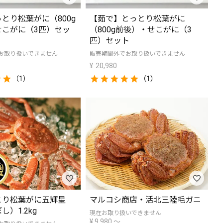
とり松葉がに（800g
【茹で】とっとり松葉がに
せこがに（3匹）セッ
（800g前後）・せこがに（3
匹）セット
お取り扱いできません
販売期間外でお取り扱いできません
¥
20,980
（1）
（1）
とり松葉がに五輝星
マルコシ商店・活北三陸毛ガニ
）1.2kg
現在お取り扱いできません
¥
9,980
〜