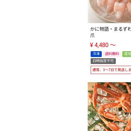
かに物語・まるず
爪
¥
4,480
〜
冷凍
送料無料
産
日時指定不可
通常、3～7日で発送し