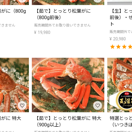
がに（800g
【茹で】とっとり松葉がに
【生】とっ
（800g前後）
前後）・
ト
できません
販売期間外でお取り扱いできません
販売期間外で
¥
19,980
¥
20,980
がに 特大
【茹で】とっとり松葉がに 特大
特選とっ
（900g以上）
（いつきぼし