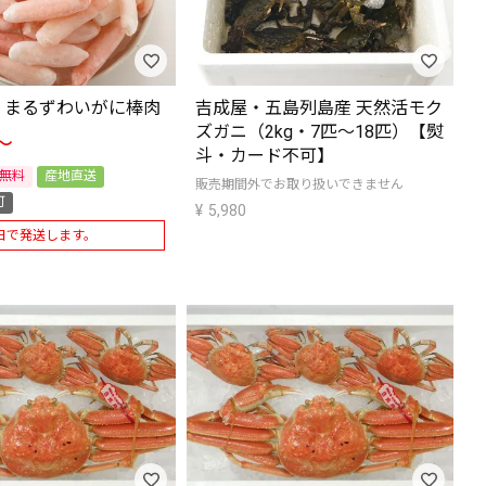
・まるずわいがに棒肉
吉成屋・五島列島産 天然活モク
ズガニ（2kg・7匹～18匹）【熨
〜
斗・カード不可】
無料
産地直送
販売期間外でお取り扱いできません
可
¥
5,980
日で発送します。