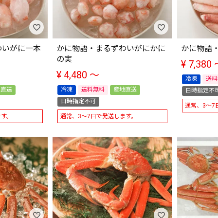
わいがに一本
かに物語・まるずわいがにかに
かに物語
の実
¥
7,380
¥
4,480
〜
冷凍
送料
地直送
冷凍
送料無料
産地直送
日時指定不
日時指定不可
通常、3～7
ます。
通常、3～7日で発送します。