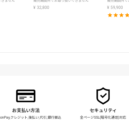
できません
販売期間外でお取り扱いできません
販売期間外で
¥
32,800
¥
59,900
お支払い方法
セキュリティ
zonPay,クレジット,後払い,代引,銀行振込
全ページSSL(暗号化通信)対応