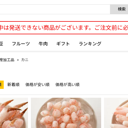
検索
中は発送できない商品がございます。ご注文前に
豆
フルーツ
牛肉
ギフト
ランキング
産加工品
カニ
順
新着順
価格が安い順
価格が高い順