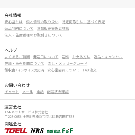
会社情報
安心堂とは
個人情報の取り扱い
特定商取引法に基づく表記
返品特約について
酒類販売管理者標識
法人・生産者様のお取引きについて
ヘルプ
よくあるご質問
発送日について
送料
お支払方法
返品・キャンセル
在庫・販売期間について
のし・メッセージカード
領収書
安心堂会員について
FAX注文
※インボイス対応済
お問い合わせ
チャット
メール
電話
配送状況確認
運営会社
T&Nネットサービス株式会社
〒223-0056 神奈川県横浜市港北区新吉田町533
関連会社