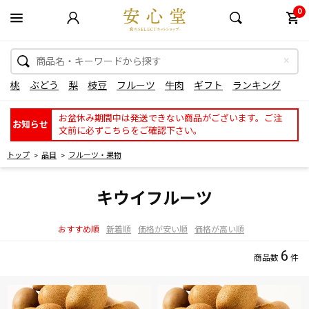
0
桃
ぶどう
梨
枝豆
フルーツ
牛肉
ギフト
ランキング
お盆休み期間中は発送できない商品がございます。ご注
お知らせ
文前に必ずこちらをご確認下さい。
トップ
品目
フルーツ・果物
キウイフルーツ
おすすめ順
新着順
価格が安い順
価格が高い順
6