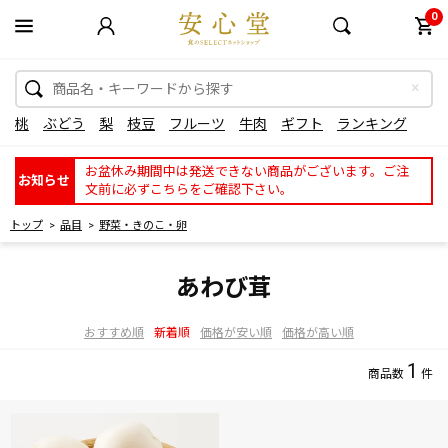
0
桃
ぶどう
梨
枝豆
フルーツ
牛肉
ギフト
ランキング
お盆休み期間中は発送できない商品がございます。ご注
お知らせ
文前に必ずこちらをご確認下さい。
トップ
品目
野菜・きのこ・卵
あわび茸
おすすめ順
新着順
価格が安い順
価格が高い順
1