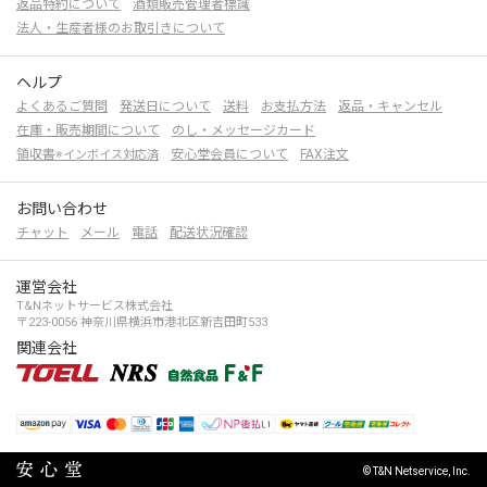
返品特約について
酒類販売管理者標識
法人・生産者様のお取引きについて
ヘルプ
よくあるご質問
発送日について
送料
お支払方法
返品・キャンセル
在庫・販売期間について
のし・メッセージカード
領収書
安心堂会員について
FAX注文
※インボイス対応済
お問い合わせ
チャット
メール
電話
配送状況確認
運営会社
T&Nネットサービス株式会社
〒223-0056 神奈川県横浜市港北区新吉田町533
関連会社
© T&N Netservice, Inc.