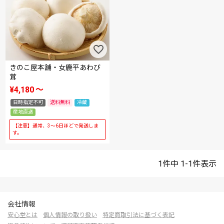
きのこ屋本舗・女鹿平あわび
茸
¥
4,180
〜
日時指定不可
送料無料
冷蔵
産地直送
【注意】通常、3～6日ほどで発送しま
す。
1
件中
1
-
1
件表示
会社情報
安心堂とは
個人情報の取り扱い
特定商取引法に基づく表記