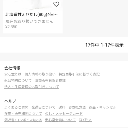
北海道甘えびだし(80g)4個～
現在お取り扱いできません
¥
2,850
17
件中
1
-
17
件表示
会社情報
安心堂とは
個人情報の取り扱い
特定商取引法に基づく表記
返品特約について
酒類販売管理者標識
法人・生産者様のお取引きについて
ヘルプ
よくあるご質問
発送日について
送料
お支払方法
返品・キャンセル
在庫・販売期間について
のし・メッセージカード
領収書
安心堂会員について
FAX注文
※インボイス対応済