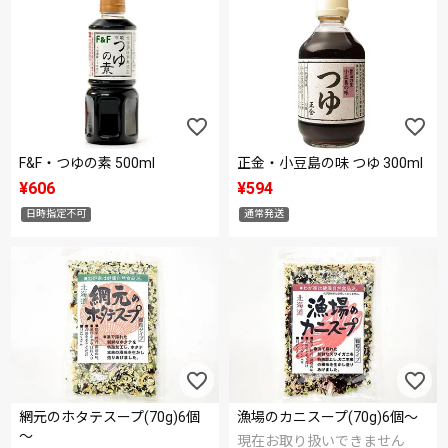
F&F・つゆの素 500ml
正金・小豆島の味 つゆ 300ml
¥
606
¥
594
日時指定不可
通常発送
網元のホタテスープ(70g)6個
漁場のカニスープ(70g)6個～
～
現在お取り扱いできません