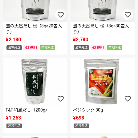
豊の天然だし 松（8g×20包入
豊の天然だし 松（8g×30包入
り）
り）
¥
2,180
¥
2,780
通常発送
送料無料
産地直送
通常発送
送料無料
産地直送
F&F 和風だし（200g）
ベジクック 80g
¥
1,263
¥
698
通常発送
通常発送