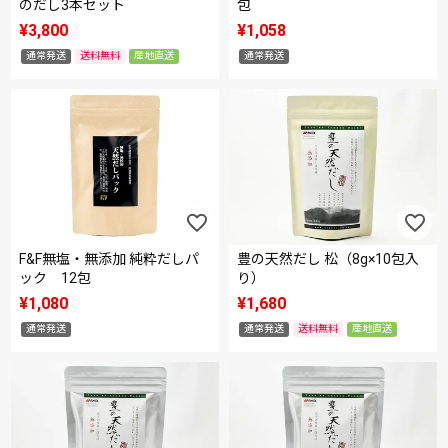
のだし3本セット
包
¥
3,800
¥
1,058
通常発送
送料無料
産地直送
通常発送
F&F無塩・無添加 純粋だしパ
豊の天然だし 松（8g×10包入
ック 12包
り）
¥
1,080
¥
1,680
通常発送
通常発送
送料無料
産地直送