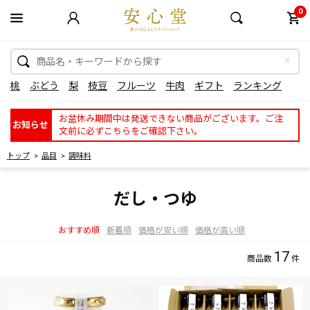
0
桃
ぶどう
梨
枝豆
フルーツ
牛肉
ギフト
ランキング
お盆休み期間中は発送できない商品がございます。ご注
お知らせ
文前に必ずこちらをご確認下さい。
トップ
品目
調味料
だし・つゆ
おすすめ順
新着順
価格が安い順
価格が高い順
17