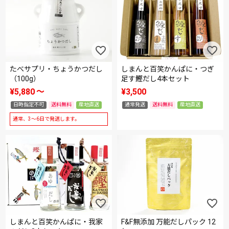
たべサプリ・ちょうかつだし
しまんと百笑かんぱに・つぎ
（100g）
足す鰹だし4本セット
¥
5,880
〜
¥
3,500
日時指定不可
送料無料
産地直送
通常発送
送料無料
産地直送
通常、3～6日で発送します。
しまんと百笑かんぱに・我家
F&F無添加 万能だしパック 12