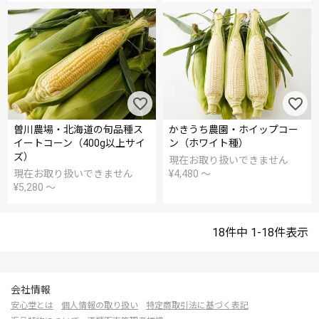
曽川農場・北海道の旬品種ス
かきうち農園・ホイップコー
イートコーン（400g以上サイ
ン（ホワイト種）
ズ）
現在お取り扱いできません
現在お取り扱いできません
¥
4,480
〜
¥
5,280
〜
18
件中
1
-
18
件表示
会社情報
安心堂とは
個人情報の取り扱い
特定商取引法に基づく表記