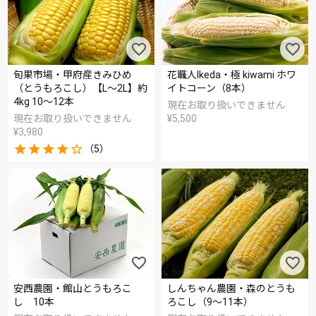
旬果市場・甲府産きみひめ
花職人Ikeda・極 kiwami ホワ
（とうもろこし）【L～2L】約
イトコーン（8本）
4kg 10～12本
現在お取り扱いできません
現在お取り扱いできません
¥
5,500
¥
3,980
（5）
安西農園・館山とうもろこ
しんちゃん農園・森のとうも
し 10本
ろこし（9～11本）