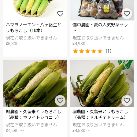
ハマラノーエン・八ヶ岳生と
備中農園・夏の人気野菜セッ
うもろこし（10本）
ト
現在お取り扱いできません
現在お取り扱いできません
¥
5,300
¥
4,980
（1）
堀農園・久留米とうもろこし
堀農園・久留米とうもろこし
（品種：ホワイトショコラ）
（品種：ドルチェドリーム）
現在お取り扱いできません
現在お取り扱いできません
¥
4,580
〜
¥
4,580
〜