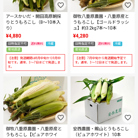
アースかいだ・開田高原朝採
御牧八重原農園・八重原産と
りとうもろこし（8～10本入
うもろこし【ゴールドラッシ
り）
ュ】約3.2kg7本～10本
¥
4,880
¥
4,280
日時指定不可
送料無料
冷蔵
日時指定不可
送料無料
冷蔵
産地直送
産地直送
【注意】発送期間は8月中旬から9月中
【注意】7月中旬から発送開始予定で
旬です。通常、3～7日ほどで発送しま
す。通常、3～12日ほどで発送します。
す。
御牧八重原農園・八重原産と
安西農園・館山とうもろこし
うもろこし【ピュアホワイ
（ピュアホワイト）10本