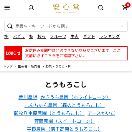
0
桃
ぶどう
梨
枝豆
フルーツ
牛肉
ギフト
ランキング
お盆休み期間中は発送できない商品がございます。ご注
お知らせ
文前に必ずこちらをご確認下さい。
トップ
生産者・販売者
野菜・きのこ・卵
とうもろこし
曽川農場
かきうち農園（ホワイトコーン）
しんちゃん農園（森のとうもろこし）
御牧八重原農園（とうもろこし）
アースかいだ
斉藤農園（スイートコーン）
平良農園（清里高原とうもろこし）