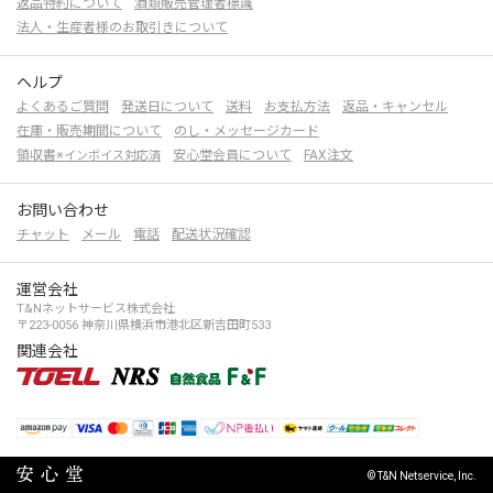
返品特約について
酒類販売管理者標識
法人・生産者様のお取引きについて
ヘルプ
よくあるご質問
発送日について
送料
お支払方法
返品・キャンセル
在庫・販売期間について
のし・メッセージカード
領収書
安心堂会員について
FAX注文
※インボイス対応済
お問い合わせ
チャット
メール
電話
配送状況確認
運営会社
T&Nネットサービス株式会社
〒223-0056 神奈川県横浜市港北区新吉田町533
関連会社
© T&N Netservice, Inc.