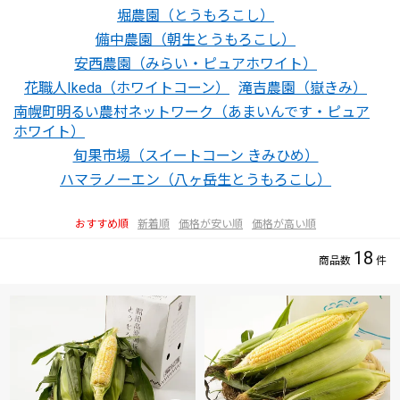
堀農園（とうもろこし）
備中農園（朝生とうもろこし）
安西農園（みらい・ピュアホワイト）
花職人Ikeda（ホワイトコーン）
滝吉農園（嶽きみ）
南幌町明るい農村ネットワーク（あまいんです・ピュア
ホワイト）
旬果市場（スイートコーン きみひめ）
ハマラノーエン（八ヶ岳生とうもろこし）
おすすめ順
新着順
価格が安い順
価格が高い順
18