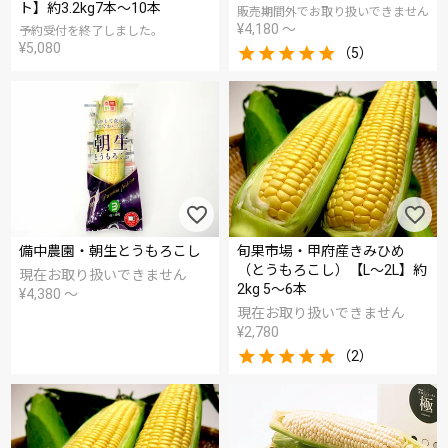
ト】約3.2kg7本～10本
販売期間外でお取り扱いできません
¥
4,180
〜
予約受付を終了しました。
¥
5,080
（5）
備中農園・朝生とうもろこし
旬果市場・甲府産きみひめ
（とうもろこし）【L～2L】約
現在お取り扱いできません
2kg 5～6本
¥
4,380
〜
現在お取り扱いできません
¥
2,780
（2）