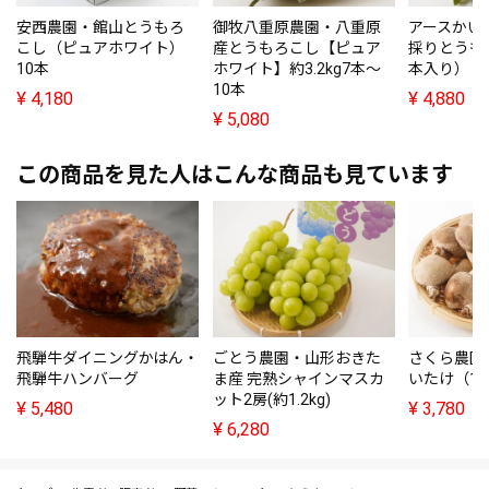
安西農園・館山とうもろ
御牧八重原農園・八重原
アースかい
こし（ピュアホワイト）
産とうもろこし【ピュア
採りとうも
10本
ホワイト】約3.2kg7本～
本入り）
10本
¥
4,180
¥
4,880
¥
5,080
この商品を見た人はこんな商品も見ています
飛騨牛ダイニングかはん・
ごとう農園・山形おきた
さくら農園
飛騨牛ハンバーグ
ま産 完熟シャインマスカ
いたけ（10
ット2房(約1.2kg)
¥
5,480
¥
3,780
¥
6,280