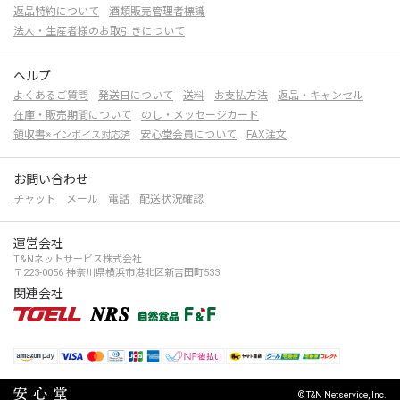
返品特約について
酒類販売管理者標識
法人・生産者様のお取引きについて
ヘルプ
よくあるご質問
発送日について
送料
お支払方法
返品・キャンセル
在庫・販売期間について
のし・メッセージカード
領収書
安心堂会員について
FAX注文
※インボイス対応済
お問い合わせ
チャット
メール
電話
配送状況確認
運営会社
T&Nネットサービス株式会社
〒223-0056 神奈川県横浜市港北区新吉田町533
関連会社
© T&N Netservice, Inc.