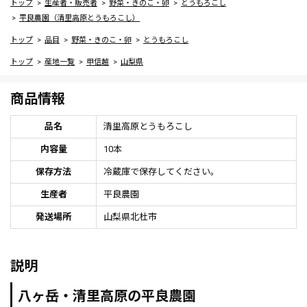
トップ
生産者・販売者
野菜・きのこ・卵
とうもろこし
平良農園（清里高原とうもろこし）
トップ
品目
野菜・きのこ・卵
とうもろこし
トップ
産地一覧
甲信越
山梨県
商品情報
品名
清里高原とうもろこし
内容量
10本
保存方法
冷蔵庫で保存してください。
生産者
平良農園
発送場所
山梨県北杜市
説明
八ヶ岳・清里高原の平良農園