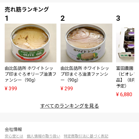
売れ筋ランキング
由比缶詰所 ホワイトシッ
由比缶詰所 ホワイトシッ
富田農園・
プ印まぐろオリーブ油漬フ
プ印まぐろ油漬ファンシ
（ビオレソ
ァンシー（90g）
ー（90g）
品】（8月
予定）
¥
399
¥
299
¥
6,880
すべてのランキングを見る
会社情報
安心堂とは
個人情報の取り扱い
特定商取引法に基づく表記