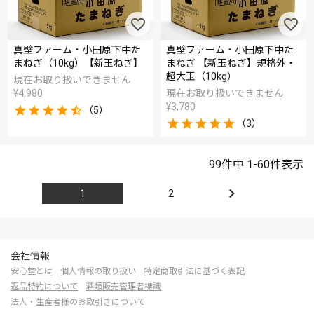
真壁ファーム・小田原下中た
真壁ファーム・小田原下中た
まねぎ（10kg）【新玉ねぎ】
まねぎ 【新玉ねぎ】規格外・
超大玉（10kg）
現在お取り扱いできません
¥
4,980
現在お取り扱いできません
¥
3,780
（5）
（3）
99
件中
1
-
60
件表示
1
2
会社情報
安心堂とは
個人情報の取り扱い
特定商取引法に基づく表記
返品特約について
酒類販売管理者標識
法人・生産者様のお取引きについて