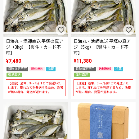
日海丸・漁師直送 平塚の真ア
日海丸・漁師直送 平塚の真ア
ジ（3kg）【熨斗・カード不
ジ（5kg）【熨斗・カード不
可】
可】
¥
7,480
¥
11,380
日時指定不可
送料無料
冷蔵
日時指定不可
送料無料
冷蔵
産地直送
産地直送
【注意】通常、3～7日ほどで発送いた
【注意】通常、3～7日ほどで発送いた
します。獲れたてを発送するため、漁獲
します。獲れたてを発送するため、漁獲
が無い場合、発送が遅れます。
が無い場合、発送が遅れます。