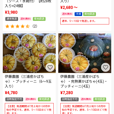
（ソース・水飴付）【約28枚
入り）
入り×24個】
¥
2,680
〜
¥
3,980
送料無料
冷凍
産地直送
通常発送
送料無料
産地直送
通常、5～10日で発送します。
（2）
伊藤農園（三浦産かぼち
伊藤農園（三浦産かぼち
ゃ）・プッチィーニ（6～9玉
ゃ）・完熟栗かぼちゃ(4玉)・
入り）
プッチィーニ(4玉)
¥
4,780
¥
7,280
日時指定不可
送料無料
産地直送
日時指定不可
送料無料
産地直送
【注意】発送期間は7月上旬から8月中
【注意】発送期間は7月上旬から8月中
旬の予定です。通常、5～10日ほどで発
旬の予定です。通常、5～10日ほどで発
送します。
送します。