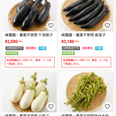
峰農園・農薬不使用 千両茄子
峰農園・農薬不使用 長茄子
¥
2,580
〜
¥
3,180
〜
日時指定不可
送料無料
冷蔵
日時指定不可
送料無料
冷蔵
産地直送
産地直送
発送時期は7～8月です。通常、3～7日
発送時期は7～8月です。通常、3～7日
で発送します。
で発送します。