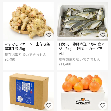
あすなろファーム・土付き無
日海丸・漁師直送 平塚の金ア
農薬生姜 3kg
ジ（3kg）【熨斗・カード不
可】
現在お取り扱いできません
¥
6,480
現在お取り扱いできません
¥
11,480