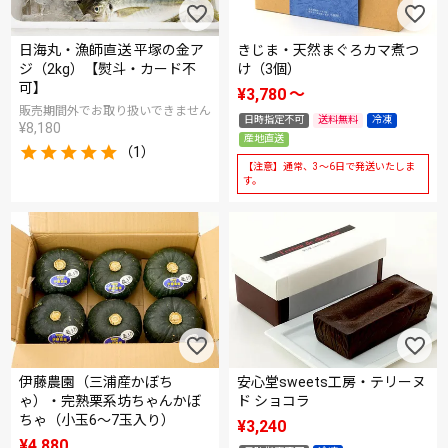
日海丸・漁師直送 平塚の金ア
きじま・天然まぐろカマ煮つ
ジ（2kg）【熨斗・カード不
け（3個）
可】
¥
3,780
〜
販売期間外でお取り扱いできません
日時指定不可
送料無料
冷凍
¥
8,180
産地直送
（1）
【注意】通常、3～6日で発送いたしま
す。
伊藤農園（三浦産かぼち
安心堂sweets工房・テリーヌ
ゃ）・完熟栗系坊ちゃんかぼ
ド ショコラ
ちゃ（小玉6～7玉入り）
¥
3,240
¥
4,880