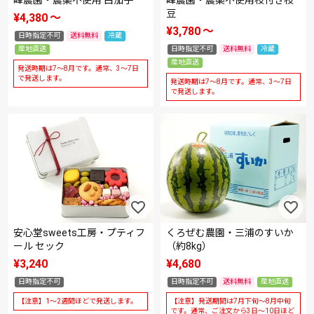
峰農園・農薬不使用 白茄子
峰農園・農薬不使用枝付き枝
豆
¥
4,380
〜
¥
3,780
〜
日時指定不可
送料無料
冷蔵
産地直送
日時指定不可
送料無料
冷蔵
産地直送
発送時期は7～8月です。通常、3～7日
で発送します。
発送時期は7～8月です。通常、3～7日
で発送します。
安心堂sweets工房・プティフ
くろぜむ農園・三浦のすいか
ール セック
（約8kg）
¥
3,240
¥
4,680
日時指定不可
日時指定不可
送料無料
産地直送
【注意】1～2週間ほどで発送します。
【注意】発送期間は7月下旬～8月中旬
です。通常、ご注文から3日～10日ほど