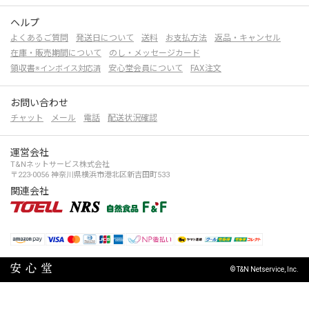
ヘルプ
よくあるご質問
発送日について
送料
お支払方法
返品・キャンセル
在庫・販売期間について
のし・メッセージカード
領収書
安心堂会員について
FAX注文
※インボイス対応済
お問い合わせ
チャット
メール
電話
配送状況確認
運営会社
T&Nネットサービス株式会社
〒223-0056 神奈川県横浜市港北区新吉田町533
関連会社
© T&N Netservice, Inc.