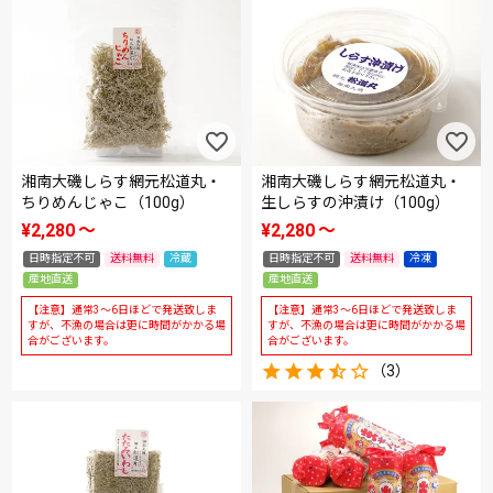
湘南大磯しらす網元松道丸・
湘南大磯しらす網元松道丸・
ちりめんじゃこ（100g）
生しらすの沖漬け（100g）
¥
2,280
〜
¥
2,280
〜
日時指定不可
送料無料
冷蔵
日時指定不可
送料無料
冷凍
産地直送
産地直送
【注意】通常3～6日ほどで発送致しま
【注意】通常3～6日ほどで発送致しま
すが、不漁の場合は更に時間がかかる場
すが、不漁の場合は更に時間がかかる場
合がございます。
合がございます。
（3）