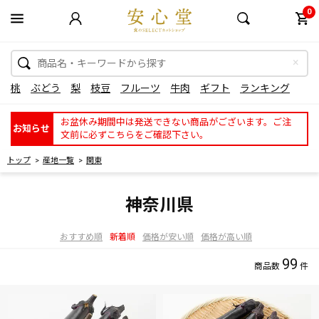
0
桃
ぶどう
梨
枝豆
フルーツ
牛肉
ギフト
ランキング
お盆休み期間中は発送できない商品がございます。ご注
お知らせ
文前に必ずこちらをご確認下さい。
トップ
産地一覧
関東
神奈川県
おすすめ順
新着順
価格が安い順
価格が高い順
99