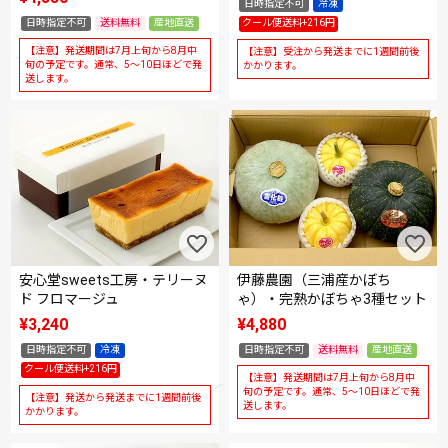
日時指定不可
冷凍
日時指定不可
送料無料
産地直送
クール便送料+216円
【注意】発送期間は7月上旬から8月中
【注意】受注から発送までに1週間前後
旬の予定です。通常、5～10日ほどで発
かかります。
送します。
安心堂sweets工房・テリーヌ
伊藤農園（三浦産かぼち
ド フロマージュ
ゃ）・完熟かぼちゃ3種セット
¥
3,240
¥
4,880
日時指定不可
冷凍
日時指定不可
送料無料
産地直送
クール便送料+216円
【注意】発送期間は7月上旬から8月中
旬の予定です。通常、5～10日ほどで発
【注意】発送から発送までに1週間前後
送します。
かかります。