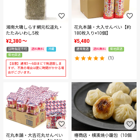
湘南大磯しらす網元松道丸・
花丸本舗・大入せんべい【約
たたみいわし5枚
180枚入り×10個】
¥
2,380
〜
¥
5,480
日時指定不可
送料無料
冷蔵
通常発送
送料無料
産地直送
産地直送
（1）
【注意】通常3～6日ほどで発送致しま
すが、不漁の場合は更に時間がかかる場
合がございます。
花丸本舗・大吉花丸せんべい
椿商店・横濱焼小籠包（10個