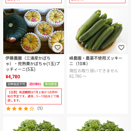
伊藤農園（三浦産かぼち
峰農園・農薬不使用ズッキー
ゃ）・完熟栗かぼちゃ(1玉)プ
ニ（10本）
ッチィーニ(5玉)
現在お取り扱いできません
¥
4,780
¥
2,780
〜
日時指定不可
送料無料
産地直送
【注意】発送期間は7月上旬から8月中
旬の予定です。通常、5～10日ほどで発
送します。
（1）