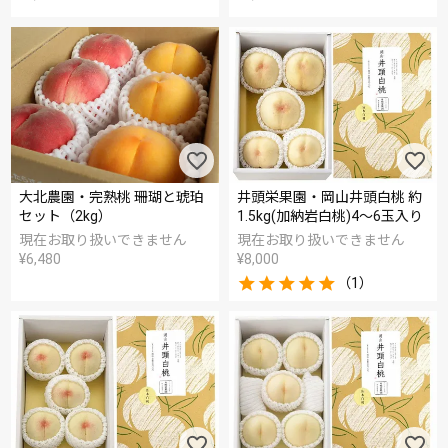
大北農園・完熟桃 珊瑚と琥珀
井頭栄果園・岡山井頭白桃 約
セット（2kg）
1.5kg(加納岩白桃)4～6玉入り
現在お取り扱いできません
現在お取り扱いできません
¥
6,480
¥
8,000
（1）