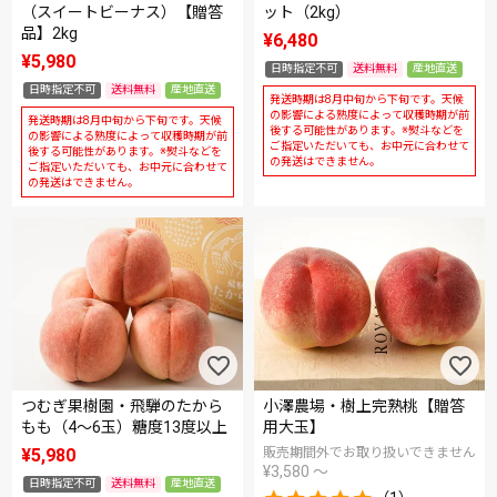
（スイートビーナス）【贈答
ット（2kg）
品】2kg
¥
6,480
¥
5,980
日時指定不可
送料無料
産地直送
日時指定不可
送料無料
産地直送
発送時期は8月中旬から下旬です。天候
の影響による熟度によって収穫時期が前
発送時期は8月中旬から下旬です。天候
後する可能性があります。※熨斗などを
の影響による熟度によって収穫時期が前
ご指定いただいても、お中元に合わせて
後する可能性があります。※熨斗などを
の発送はできません。
ご指定いただいても、お中元に合わせて
の発送はできません。
つむぎ果樹園・飛騨のたから
小澤農場・樹上完熟桃【贈答
もも（4～6玉）糖度13度以上
用大玉】
¥
5,980
販売期間外でお取り扱いできません
¥
3,580
〜
日時指定不可
送料無料
産地直送