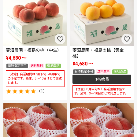
菱沼農園・福島の桃（中生）
菱沼農園・福島の桃【黄金
桃】
¥
4,680
〜
¥
4,680
〜
日時指定不可
送料無料
産地直送
日時指定不可
送料無料
産地直送
【注意】発送期間は7月下旬～8月中旬
の予定です。通常、3～10日ほどで発送
予約商品
します。
【注意】8月中旬から発送開始予定で
（1）
す。通常、3～10日ほどで発送します。