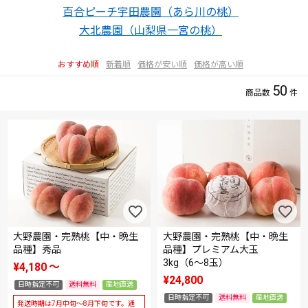
百合ピーチ宇田農園（あら川の桃）
大北農園（山梨県一宮の桃）
おすすめ順
新着順
価格が安い順
価格が高い順
50
大野農園・完熟桃【中・晩生
大野農園・完熟桃【中・晩生
品種】秀品
品種】プレミアム大玉
3kg（6～8玉）
¥
4,180
〜
¥
24,800
日時指定不可
送料無料
産地直送
日時指定不可
送料無料
産地直送
発送時期は7月中旬～8月下旬です。通