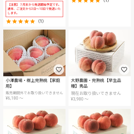
（1）
【注意】７月末から発送開始予定です。
通常、ご注文から3日～10日で発送いた
します。
（1）
小澤農場・樹上完熟桃【家庭
大野農園・完熟桃【早生品
用】
種】秀品
販売期間外でお取り扱いできません
現在お取り扱いできません
¥
6,180
〜
¥
3,980
〜