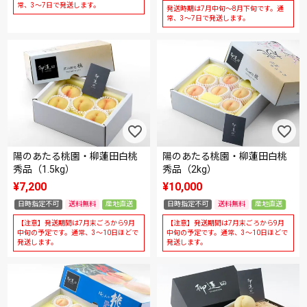
常、3～7日で発送します。
発送時期は7月中旬～8月下旬です。通
常、3～7日で発送します。
陽のあたる桃園・柳蓮田白桃
陽のあたる桃園・柳蓮田白桃
秀品（1.5kg）
秀品（2kg）
¥
7,200
¥
10,000
日時指定不可
送料無料
産地直送
日時指定不可
送料無料
産地直送
【注意】発送期間は7月末ごろから9月
【注意】発送期間は7月末ごろから9月
中旬の予定です。通常、3～10日ほどで
中旬の予定です。通常、3～10日ほどで
発送します。
発送します。