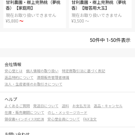
甘利農園・樹上完熟桃（夢桃
甘利農園・樹上完熟桃（夢桃
香）【家庭用】
香）【贈答用大玉】
現在お取り扱いできません
現在お取り扱いできません
¥
5,880
〜
¥
3,500
〜
50
件中
1
-
50
件表示
会社情報
安心堂とは
個人情報の取り扱い
特定商取引法に基づく表記
返品特約について
酒類販売管理者標識
法人・生産者様のお取引きについて
ヘルプ
よくあるご質問
発送日について
送料
お支払方法
返品・キャンセル
在庫・販売期間について
のし・メッセージカード
領収書
安心堂会員について
FAX注文
※インボイス対応済
お問い合わせ