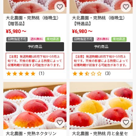
大北農園・完熟桃（極晩生）
大北農園・完熟桃（極晩生）
【贈答品】
【特選品】
¥
5,980
〜
¥
6,980
〜
日時指定不可
送料無料
産地直送
日時指定不可
送料無料
産地直送
予約商品
予約商品
【注意】発送時期は8月下旬から9月上
【注意】発送時期は8月下旬から9月上
旬です。天候の影響による熟度によって
旬です。天候の影響による熟度によって
収穫時期が前後する可能性があります。
収穫時期が前後する可能性があります。
（1）
（3）
大北農園・完熟ネクタリン
大北農園・完熟桃 月と金星セ