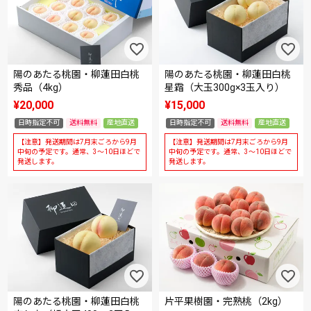
陽のあたる桃園・柳蓮田白桃
陽のあたる桃園・柳蓮田白桃
秀品（4kg）
星霜（大玉300g×3玉入り）
¥
20,000
¥
15,000
日時指定不可
送料無料
産地直送
日時指定不可
送料無料
産地直送
【注意】発送期間は7月末ごろから9月
【注意】発送期間は7月末ごろから9月
中旬の予定です。通常、3～10日ほどで
中旬の予定です。通常、3～10日ほどで
発送します。
発送します。
陽のあたる桃園・柳蓮田白桃
片平果樹園・完熟桃（2kg）