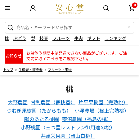
0
桃
ぶどう
梨
枝豆
フルーツ
牛肉
ギフト
ランキング
お盆休み期間中は発送できない商品がございます。ご注
お知らせ
文前に必ずこちらをご確認下さい。
トップ
生産者・販売者
フルーツ・果物
桃
大野農園
甘利農園（夢桃香）
片平果樹園（完熟桃）
つむぎ果樹園（たからもも）
小澤農場（樹上完熟桃）
陽のあたる桃園
菱沼農園（福島の桃）
小野桃園（三つ星レストラン御用達の桃）
井頭栄果園（岡山白桃）