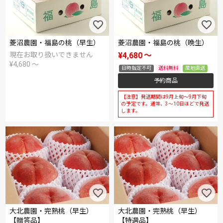
菱沼農園・福島の桃（早生）
菱沼農園・福島の桃（晩生）
現在お取り扱いできません
¥
4,680
〜
¥
4,680
〜
日時指定不可
送料無料
産地直送
予約商品
【注意】発送期間は9月上旬～9月下旬
の予定です。通常、3～10日ほどで発送
します。
大北農園・完熟桃（早生）
大北農園・完熟桃（早生）
【贈答品】
【特選品】