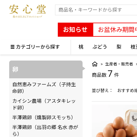
お知らせ
お盆休み期間
カテゴリーから探す
桃
ぶどう
梨
枝
生産者・販売者
卵
7
自然恵みファームズ（子持生
並び替え
おすすめ
命卵）
カイシン農場（アスタキレッ
ド卵）
半澤鶏卵（燻製卵スモッち）
半澤鶏卵（出羽の郷 名水 赤が
ら）