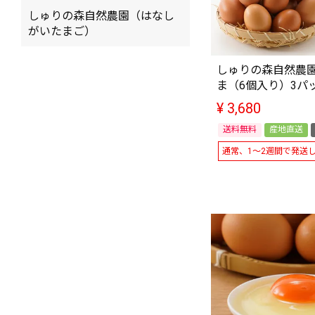
しゅりの森自然農園（はなし
がいたまご）
しゅりの森自然農
ま（6個入り）3パ
¥
3,680
送料無料
産地直送
通常、1～2週間で発送