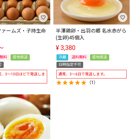
ファームズ・子持生命
半澤鶏卵・出羽の郷 名水赤がら
(生卵)45個入
〜
¥
3,380
無料
産地直送
冷蔵
送料無料
産地直送
可
日時指定不可
、3～10日ほどで発送しま
通常、3～6日で発送します。
（1）