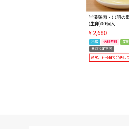
半澤鶏卵・出羽の郷
(生卵)30個入
¥
2,680
冷蔵
送料無料
産
日時指定不可
通常、3～6日で発送し