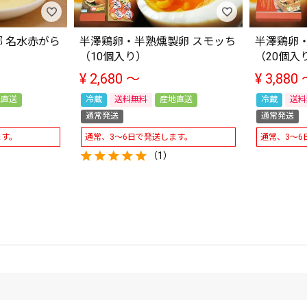
 名水赤がら
半澤鶏卵・半熟燻製卵 スモッち
半澤鶏卵・
（10個入り）
（20個入
¥
2,680
〜
¥
3,880
地直送
冷蔵
送料無料
産地直送
冷蔵
送料
通常発送
通常発送
ます。
通常、3～6日で発送します。
通常、3～6
（1）