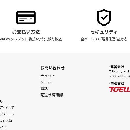
お支払い方法
セキュリティ
zonPay,クレジット,後払い,代引,銀行振込
全ページSSL(暗号化通信)対応
運営会社
お問い合わせ
T&Nネット
チャット
〒223-00
メール
関連会社
電話
配送状況確認
ル
について
ジカード
ス対応済
いて