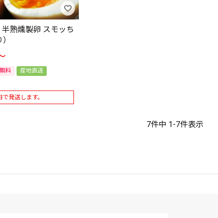
半熟燻製卵 スモッち
り）
〜
無料
産地直送
日で発送します。
7
件中
1
-
7
件表示