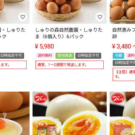
園・しゅりた
しゅりの森自然農園・しゅりた
自然恵み
ック
ま（6個入り）6パック
卵
¥
5,980
¥
3,480
日時指定不可
送料無料
産地直送
日時指定不可
冷蔵
送料
日時指定不
します。
通常、1～2週間で発送します。
【注意】通常
す。