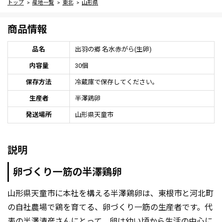
トップ
産地一覧
東北
山形県
商品情報
品名
出羽の郷 名水赤がら(生卵)
内容量
30個
保存方法
冷蔵庫で保存してください。
生産者
半澤鶏卵
発送場所
山形県天童市
説明
卵づくり一筋の半澤鶏卵
山形県天童市に本社を構える半澤鶏卵は、東根市と河北町
の自社農場で鶏を育てる、卵づくり一筋の生産者です。代
表の半澤清彦さんにとって、卵は幼い頃から生活の中心に