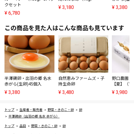
クセット
¥
3,180
¥
3,380
¥
6,780
この商品を見た人はこんな商品も見ています
半澤鶏卵・出羽の郷 名水
自然恵みファームズ・子
野口農園・
赤がら(生卵)45個入
持生命卵
【夏】（1k
¥
3,380
¥
3,480
¥
3,980
トップ
生産者・販売者
野菜・きのこ・卵
卵
半澤鶏卵（出羽の郷 名水 赤がら）
トップ
品目
野菜・きのこ・卵
卵