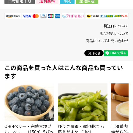
日時指定不可
送料無料
冷蔵
産地直送
発送日について
返品特約について
商品についてお問い合わせ
この商品を買った人はこんな商品も買ってい
ます
O-B-Iベリー・完熟大粒ブ
ゆうき農園・露地栽培 八
半澤鶏卵・
ルーベリー（150g）5パッ
尾えだまめ（1kg）
赤がら(生卵