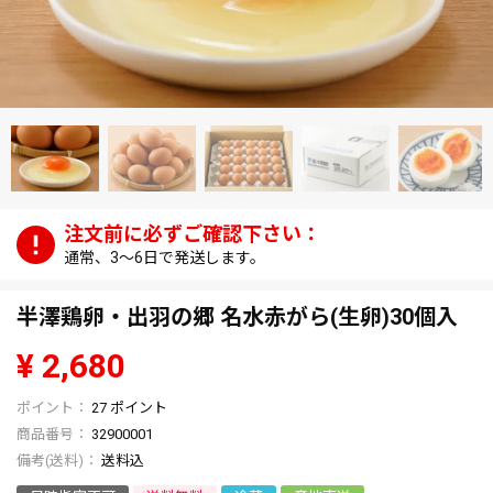
通常、3～6日で発送します。
半澤鶏卵・出羽の郷 名水赤がら(生卵)30個入
¥
2,680
27
ポイント
商品番号
32900001
送料込