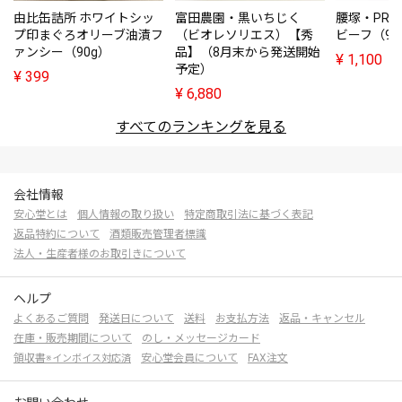
由比缶詰所 ホワイトシッ
富田農園・黒いちじく
腰塚・PRE
プ印まぐろオリーブ油漬フ
（ビオレソリエス）【秀
ビーフ（95
ァンシー（90g）
品】（8月末から発送開始
¥
1,100
予定）
¥
399
¥
6,880
すべてのランキングを見る
会社情報
安心堂とは
個人情報の取り扱い
特定商取引法に基づく表記
返品特約について
酒類販売管理者標識
法人・生産者様のお取引きについて
ヘルプ
よくあるご質問
発送日について
送料
お支払方法
返品・キャンセル
在庫・販売期間について
のし・メッセージカード
領収書
安心堂会員について
FAX注文
※インボイス対応済