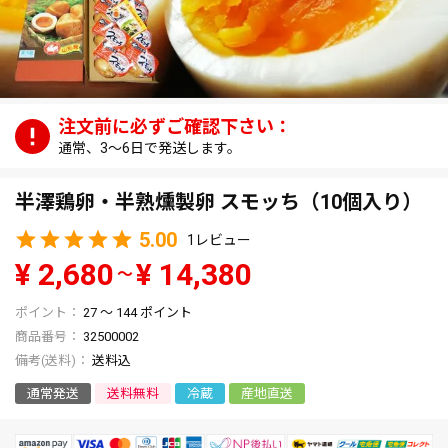
通常、3～6日で発送します。
半澤鶏卵・半熟燻製卵 スモッち（10個入り）
5.00
1
¥
2,680
¥
14,380
〜
27
〜
144
ポイント
商品番号
32500002
送料込
通常発送
送料無料
冷蔵
産地直送