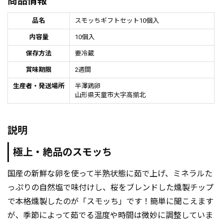
商品情報
品名
スモッちギフトセット10個入
内容量
10個入
保存方法
要冷蔵
賞味期限
2週間
生産者・発送場所
半澤鶏卵
山形県天童市大字高擶北
説明
極上・絶品のスモッち
国産の新鮮な卵を使って半熟状態に茹で上げ、ミネラルた
っぷりの自然塩で味付けし、桜をブレンドした燻製チップ
で本格燻製したのが「スモッち」です！簡単に聞こえます
が、季節によって茹でる温度や時間は微妙に調整していま