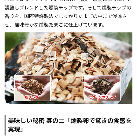
調整しブレンドした燻製チップです。そして燻製チップの
香りを、国際特許製法でしっかりたまごの中まで浸透さ
せ、風味豊かな燻製たまごに仕上げています。
美味しい秘密 其の二「燻製卵で驚きの食感を
実現」