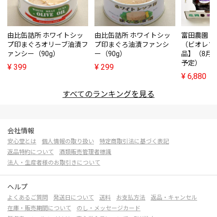
由比缶詰所 ホワイトシッ
由比缶詰所 ホワイトシッ
富田農園・
プ印まぐろオリーブ油漬フ
プ印まぐろ油漬ファンシ
（ビオレソ
ァンシー（90g）
ー（90g）
品】（8月
予定）
¥
399
¥
299
¥
6,880
すべてのランキングを見る
会社情報
安心堂とは
個人情報の取り扱い
特定商取引法に基づく表記
返品特約について
酒類販売管理者標識
法人・生産者様のお取引きについて
ヘルプ
よくあるご質問
発送日について
送料
お支払方法
返品・キャンセル
在庫・販売期間について
のし・メッセージカード