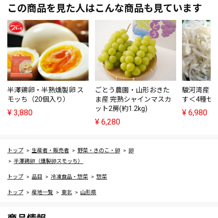
この商品を見た人はこんな商品も見ています
半澤鶏卵・半熟燻製卵 ス
ごとう農園・山形おきた
駿河湾産・
モッち（20個入り）
ま産 完熟シャインマスカ
す＜4種セ
ット2房(約1.2kg)
¥
3,880
¥
6,980
¥
6,280
トップ
生産者・販売者
野菜・きのこ・卵
卵
半澤鶏卵（燻製卵スモッち）
トップ
品目
冷凍食品・惣菜
惣菜
トップ
産地一覧
東北
山形県