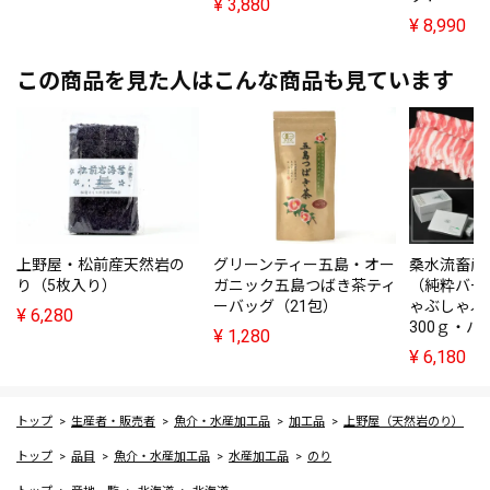
¥
3,880
¥
8,990
この商品を見た人はこんな商品も見ています
上野屋・松前産天然岩の
グリーンティー五島・オー
桑水流畜産
り（5枚入り）
ガニック五島つばき茶ティ
（純粋バー
ーバッグ（21包）
ゃぶしゃぶ
¥
6,280
300ｇ・バ
¥
1,280
¥
6,180
トップ
生産者・販売者
魚介・水産加工品
加工品
上野屋（天然岩のり）
トップ
品目
魚介・水産加工品
水産加工品
のり