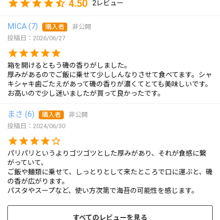
4.50
2
MICA
7
購入者
非公開
投稿日
2026/06/27
箱を開けるともう磯の香りがしました。

厚みがあるのでご飯に乗せて少ししんなりさせて食べてます。シャ
キシャキ歯ごたえがあって磯の香りが濃くてとても美味しいです。
お高いので少し迷いましたが買って良かったです。
まさ
6
購入者
非公開
投稿日
2024/06/30
パリパリというよりゴツゴツとした厚みがあり、それが食感に繋
がっていて、

ご飯や麺類に乗せて、しっとりとして来たところで口に運ぶと、磯
の香が広がります。

パスタやスープなど、使い方次第で海苔の可能性を感じます。
すべてのレビューを見る