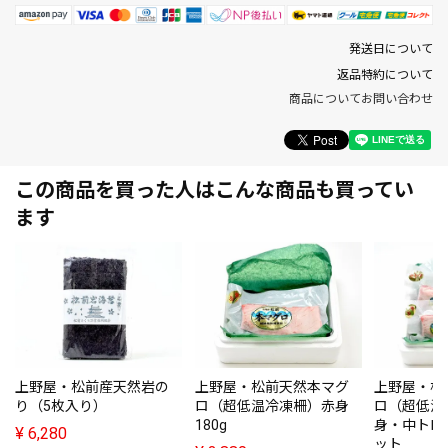
発送日について
返品特約について
商品についてお問い合わせ
この商品を買った人はこんな商品も買ってい
ます
上野屋・松前産天然岩の
上野屋・松前天然本マグ
上野屋・松
り（5枚入り）
ロ（超低温冷凍柵）赤身
ロ（超低温
180g
身・中トロ
¥
6,280
ット