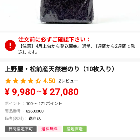
【注意】4月上旬から発送開始。通常、1週間から2週間で発
送します。
上野屋・松前産天然岩のり（10枚入り）
4.50
2
¥
9,980
¥
27,080
〜
100
〜
271
ポイント
商品番号
82600300
送料込
日時指定不可
送料無料
産地直送