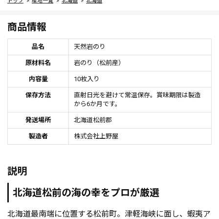
トップ
産地一覧
北海道
北海道
商品情報
品名
天然岩のり
原材料名
岩のり（松前産）
内容量
10枚入り
保存方法
直射日光を避けて常温保存。賞味期限は製造
から6か月です。
発送場所
北海道松前郡
製造者
株式会社上野屋
説明
北海道松前の海の幸をプロが厳選
北海道最南端に位置する松前町。津軽海峡に面し、蝦夷ア