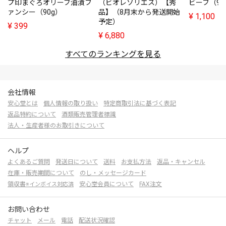
プ印まぐろオリーブ油漬フ
（ビオレソリエス）【秀
ビーフ（95
ァンシー（90g）
品】（8月末から発送開始
¥
1,100
予定）
¥
399
¥
6,880
すべてのランキングを見る
会社情報
安心堂とは
個人情報の取り扱い
特定商取引法に基づく表記
返品特約について
酒類販売管理者標識
法人・生産者様のお取引きについて
ヘルプ
よくあるご質問
発送日について
送料
お支払方法
返品・キャンセル
在庫・販売期間について
のし・メッセージカード
領収書
安心堂会員について
FAX注文
※インボイス対応済
お問い合わせ
チャット
メール
電話
配送状況確認