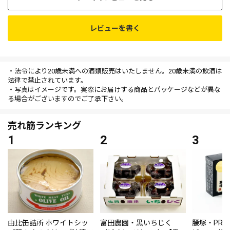
レビューを書く
・法令により20歳未満への酒類販売はいたしません。20歳未満の飲酒は
法律で禁止されています。
・写真はイメージです。実際にお届けする商品とパッケージなどが異な
る場合がございますのでご了承下さい。
売れ筋ランキング
由比缶詰所 ホワイトシッ
富田農園・黒いちじく
腰塚・PRE