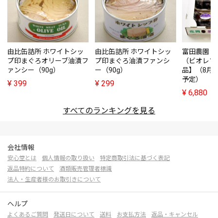
由比缶詰所 ホワイトシッ
由比缶詰所 ホワイトシッ
富田農園・
プ印まぐろオリーブ油漬フ
プ印まぐろ油漬ファンシ
（ビオレソ
ァンシー（90g）
ー（90g）
品】（8月
予定）
¥
399
¥
299
¥
6,880
すべてのランキングを見る
会社情報
安心堂とは
個人情報の取り扱い
特定商取引法に基づく表記
返品特約について
酒類販売管理者標識
法人・生産者様のお取引きについて
ヘルプ
よくあるご質問
発送日について
送料
お支払方法
返品・キャンセル