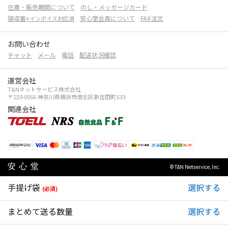
在庫・販売期間について
のし・メッセージカード
領収書
安心堂会員について
FAX注文
※インボイス対応済
お問い合わせ
チャット
メール
電話
配送状況確認
運営会社
T&Nネットサービス株式会社
〒223-0056 神奈川県横浜市港北区新吉田町533
関連会社
© T&N Netservice, Inc.
手提げ袋
(必須)
まとめて送る数量