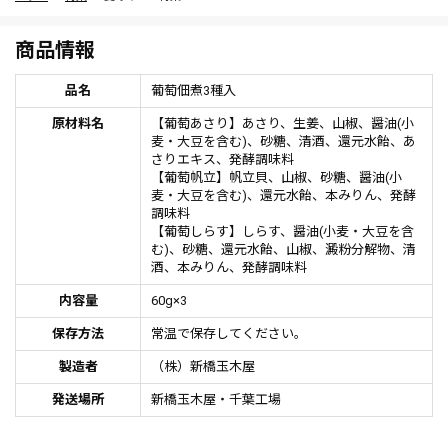
商品情報
品名
葡萄佃煮3種入
原材料名
【葡萄あさり】あさり、生姜、山椒、醤油(小
麦・大豆を含む)、砂糖、清酒、還元水飴、あ
さりエキス、発酵調味料
【葡萄帆立】帆立貝、山椒、砂糖、醤油(小
麦・大豆を含む)、還元水飴、本みりん、発酵
調味料
【葡萄しらす】しらす、醤油(小麦・大豆を含
む)、砂糖、還元水飴、山椒、澱粉分解物、清
酒、本みりん、発酵調味料
内容量
60g×3
保存方法
常温で保存してください。
製造者
（株）新橋玉木屋
発送場所
新橋玉木屋・千葉工場