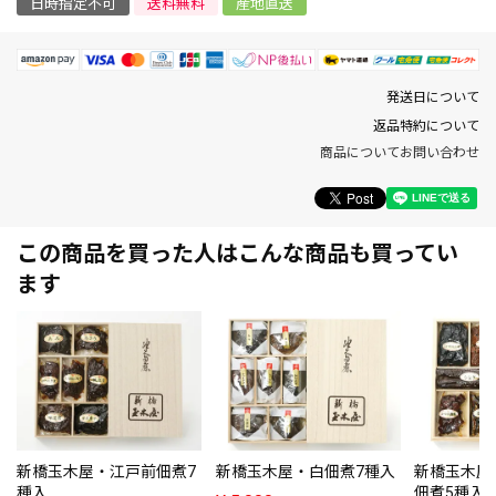
日時指定不可
送料無料
産地直送
発送日について
返品特約について
商品についてお問い合わせ
この商品を買った人はこんな商品も買ってい
ます
新橋玉木屋・江戸前佃煮7
新橋玉木屋・白佃煮7種入
新橋玉木屋
種入
佃煮5種入