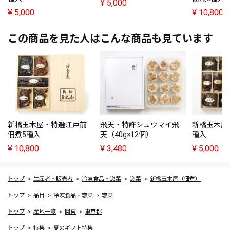
¥
5,000
¥
5,000
¥
10,800
この商品を見た人はこんな商品も見ています
新橋玉木屋・特選江戸前
飛天・特許シュウマイ飛
新橋玉木屋
佃煮5種入
天（40g×12個）
種入
¥
10,800
¥
3,480
¥
5,000
トップ
生産者・販売者
冷凍食品・惣菜
惣菜
新橋玉木屋（佃煮）
トップ
品目
冷凍食品・惣菜
惣菜
トップ
産地一覧
関東
東京都
トップ
特集
夏のギフト特集