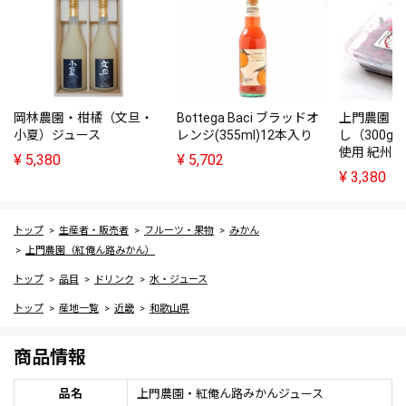
岡林農園・柑橘（文旦・
Bottega Baci ブラッドオ
上門農園・
小夏）ジュース
レンジ(355ml)12本入り
し（300g
使用 紀州
¥
5,380
¥
5,702
¥
3,380
トップ
生産者・販売者
フルーツ・果物
みかん
上門農園（紅俺ん路みかん）
トップ
品目
ドリンク
水・ジュース
トップ
産地一覧
近畿
和歌山県
商品情報
品名
上門農園・紅俺ん路みかんジュース