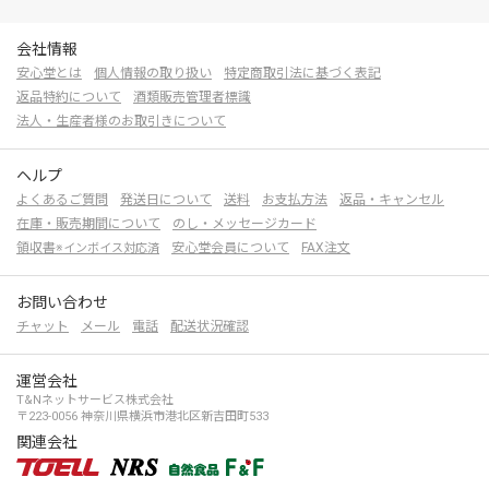
会社情報
安心堂とは
個人情報の取り扱い
特定商取引法に基づく表記
返品特約について
酒類販売管理者標識
法人・生産者様のお取引きについて
ヘルプ
よくあるご質問
発送日について
送料
お支払方法
返品・キャンセル
在庫・販売期間について
のし・メッセージカード
領収書
安心堂会員について
FAX注文
※インボイス対応済
お問い合わせ
チャット
メール
電話
配送状況確認
運営会社
T&Nネットサービス株式会社
〒223-0056 神奈川県横浜市港北区新吉田町533
関連会社