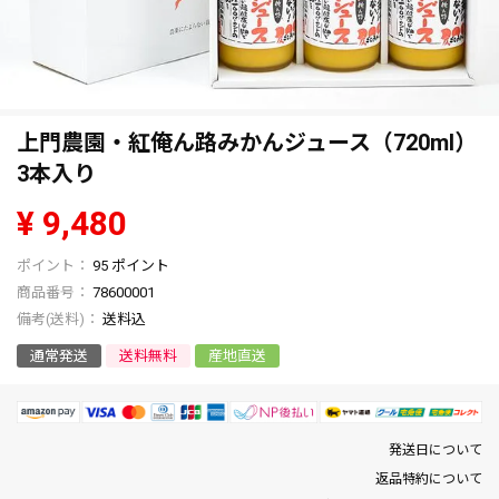
上門農園・紅俺ん路みかんジュース（720ml）
3本入り
¥
9,480
95
ポイント
商品番号
78600001
送料込
通常発送
送料無料
産地直送
発送日について
返品特約について