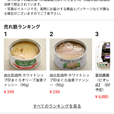
法律で禁止されています。
・写真はイメージです。実際にお届けする商品とパッケージなどが異な
る場合がございますのでご了承下さい。
売れ筋ランキング
由比缶詰所 ホワイトシッ
由比缶詰所 ホワイトシッ
富田農園・
プ印まぐろオリーブ油漬フ
プ印まぐろ油漬ファンシ
（ビオレソ
ァンシー（90g）
ー（90g）
品】（8月
予定）
¥
399
¥
299
¥
6,880
すべてのランキングを見る