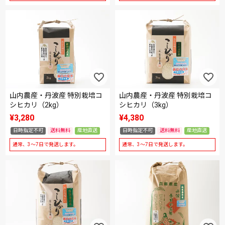
山内農産・丹波産 特別栽培コ
山内農産・丹波産 特別栽培コ
シヒカリ（2kg）
シヒカリ（3kg）
¥
3,280
¥
4,380
日時指定不可
送料無料
産地直送
日時指定不可
送料無料
産地直送
通常、3～7日で発送します。
通常、3～7日で発送します。