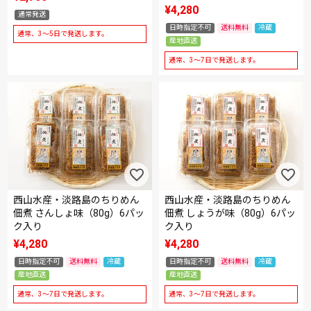
¥
4,280
通常発送
日時指定不可
送料無料
冷蔵
通常、3～5日で発送します。
産地直送
通常、3～7日で発送します。
西山水産・淡路島のちりめん
西山水産・淡路島のちりめん
佃煮 さんしょ味（80g）6パッ
佃煮 しょうが味（80g）6パッ
ク入り
ク入り
¥
4,280
¥
4,280
日時指定不可
送料無料
冷蔵
日時指定不可
送料無料
冷蔵
産地直送
産地直送
通常、3～7日で発送します。
通常、3～7日で発送します。