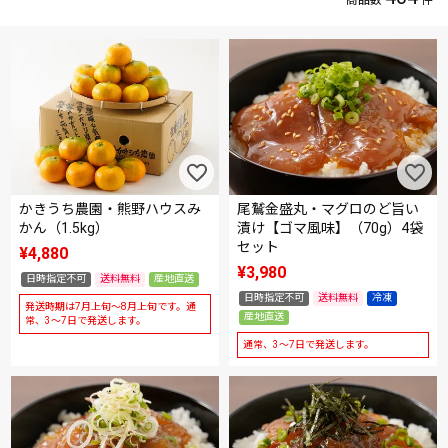
かきうち農園・熊野ハウスみ
尾鷲金盛丸・マグロのど旨い
かん（1.5kg）
漬け【ゴマ風味】（70g）4袋
セット
¥
4,880
¥
3,980
日時指定不可
送料無料
産地直送
日時指定不可
送料無料
冷凍
発送時期は7月上旬～8月上旬です。通
産地直送
常、3～7日で発送します。
通常、3～7日で発送します。