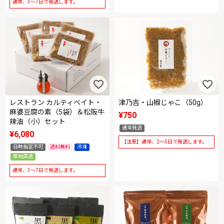
通常、3～7日で発送します。
レストラン カルティベイト・
津乃吉・山椒じゃこ（50g）
麻婆豆腐の素（5袋）＆松阪牛
¥
750
辣油（小）セット
通常発送
¥
6,080
【注意】通常、2～5日で発送します。
日時指定不可
送料無料
冷凍
産地直送
通常、3～7日で発送します。