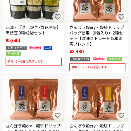
元源・【蒸し焼き×急速冷凍】
さんぽう穀ery・穀琲ドリップ
黒枝豆 3種×2袋セット
バッグ徳用（6包入り）2種セ
ット【滋味ストレート＆和束
¥
5,680
茶ブレンド】
日時指定不可
送料無料
冷凍
¥
3,480
産地直送
日時指定不可
送料無料
産地直送
通常、3～6日で発送します。
通常、3～6日で発送します。
さんぽう穀ery・穀琲ドリップ
さんぽう穀ery・穀琲ドリップ