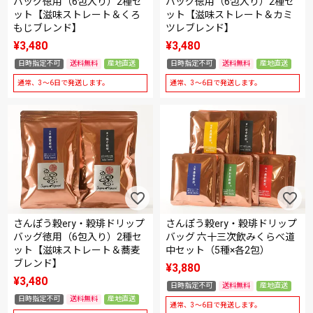
バッグ徳用（6包入り）2種セ
バッグ徳用（6包入り）2種セ
ット【滋味ストレート＆くろ
ット【滋味ストレート＆カミ
もじブレンド】
ツレブレンド】
¥
3,480
¥
3,480
日時指定不可
送料無料
産地直送
日時指定不可
送料無料
産地直送
通常、3～6日で発送します。
通常、3～6日で発送します。
さんぽう穀ery・穀琲ドリップ
さんぽう穀ery・穀琲ドリップ
バッグ徳用（6包入り）2種セ
バッグ 六十三次飲みくらべ道
ット【滋味ストレート＆蕎麦
中セット（5種×各2包）
ブレンド】
¥
3,880
¥
3,480
日時指定不可
送料無料
産地直送
日時指定不可
送料無料
産地直送
通常、3～6日で発送します。