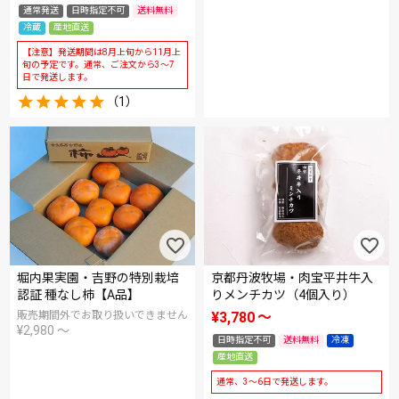
通常発送
日時指定不可
送料無料
冷蔵
産地直送
【注意】発送期間は8月上旬から11月上
旬の予定です。通常、ご注文から3～7
日で発送します。
（1）
堀内果実園・吉野の特別栽培
京都丹波牧場・肉宝平井牛入
認証 種なし柿【A品】
りメンチカツ（4個入り）
販売期間外でお取り扱いできません
¥
3,780
〜
¥
2,980
〜
日時指定不可
送料無料
冷凍
産地直送
通常、3～6日で発送します。