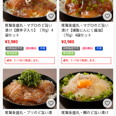
尾鷲金盛丸・マグロのど旨い
尾鷲金盛丸・マグロのど旨い
漬け【唐辛子入り】（70g）4
漬け【燻製にんにく醤油】
袋セット
（70g）4袋セット
¥
3,980
¥
3,980
日時指定不可
送料無料
冷凍
日時指定不可
送料無料
冷凍
産地直送
産地直送
通常、3～7日で発送します。
通常、3～7日で発送します。
尾鷲金盛丸・ブリのど旨い漬
尾鷲金盛丸・鯛のど旨い漬け