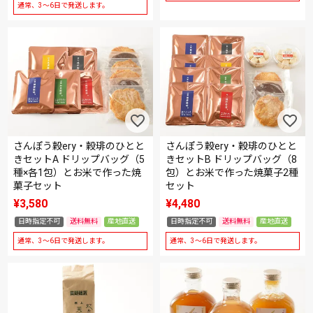
通常、3～6日で発送します。
さんぽう穀ery・穀琲のひとと
さんぽう穀ery・穀琲のひとと
きセットA ドリップバッグ（5
きセットB ドリップバッグ（8
種×各1包）とお米で作った焼
包）とお米で作った焼菓子2種
菓子セット
セット
¥
3,580
¥
4,480
日時指定不可
送料無料
産地直送
日時指定不可
送料無料
産地直送
通常、3～6日で発送します。
通常、3～6日で発送します。