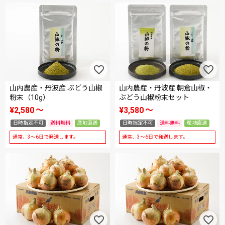
山内農産・丹波産 ぶどう山椒
山内農産・丹波産 朝倉山椒・
粉末（10g）
ぶどう山椒粉末セット
¥
2,580
〜
¥
3,580
〜
日時指定不可
送料無料
産地直送
日時指定不可
送料無料
産地直送
通常、3～6日で発送します。
通常、3～6日で発送します。