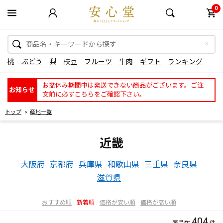
0
桃
ぶどう
梨
枝豆
フルーツ
牛肉
ギフト
ランキング
お盆休み期間中は発送できない商品がございます。ご注
お知らせ
文前に必ずこちらをご確認下さい。
トップ
産地一覧
近畿
大阪府
京都府
兵庫県
和歌山県
三重県
奈良県
滋賀県
おすすめ順
新着順
価格が安い順
価格が高い順
404