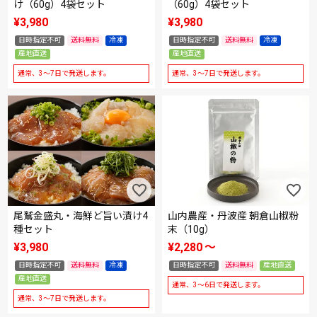
け（60g）4袋セット
（60g）4袋セット
¥
3,980
¥
3,980
日時指定不可
送料無料
冷凍
日時指定不可
送料無料
冷凍
産地直送
産地直送
通常、3～7日で発送します。
通常、3～7日で発送します。
尾鷲金盛丸・海鮮ど旨い漬け4
山内農産・丹波産 朝倉山椒粉
種セット
末（10g）
¥
3,980
¥
2,280
〜
日時指定不可
送料無料
冷凍
日時指定不可
送料無料
産地直送
産地直送
通常、3～6日で発送します。
通常、3～7日で発送します。