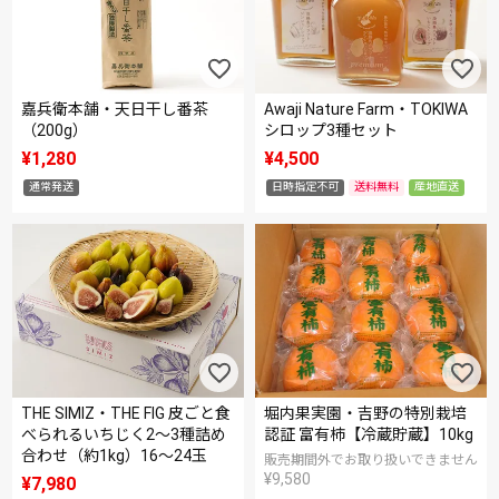
嘉兵衛本舗・天日干し番茶
Awaji Nature Farm・TOKIWA
（200g）
シロップ3種セット
¥
1,280
¥
4,500
通常発送
日時指定不可
送料無料
産地直送
THE SIMIZ・THE FIG 皮ごと食
堀内果実園・吉野の特別栽培
べられるいちじく2～3種詰め
認証 富有柿【冷蔵貯蔵】10kg
合わせ（約1kg）16～24玉
販売期間外でお取り扱いできません
¥
9,580
¥
7,980