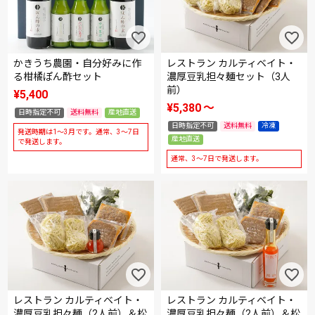
かきうち農園・自分好みに作
レストラン カルティベイト・
る柑橘ぽん酢セット
濃厚豆乳担々麺セット（3人
前）
¥
5,400
¥
5,380
〜
日時指定不可
送料無料
産地直送
日時指定不可
送料無料
冷凍
発送時期は1～3月です。通常、3～7日
産地直送
で発送します。
通常、3～7日で発送します。
レストラン カルティベイト・
レストラン カルティベイト・
濃厚豆乳担々麺（2人前）＆松
濃厚豆乳担々麺（2人前）＆松