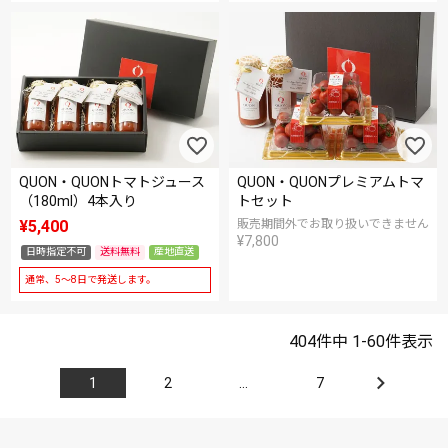
QUON・QUONトマトジュース
QUON・QUONプレミアムトマ
（180ml）4本入り
トセット
¥
5,400
販売期間外でお取り扱いできません
¥
7,800
日時指定不可
送料無料
産地直送
通常、5～8日で発送します。
404
件中
1
-
60
件表示
1
2
…
7