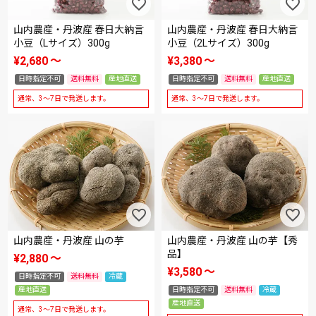
山内農産・丹波産 春日大納言
山内農産・丹波産 春日大納言
小豆（Lサイズ）300g
小豆（2Lサイズ）300g
¥
2,680
〜
¥
3,380
〜
日時指定不可
送料無料
産地直送
日時指定不可
送料無料
産地直送
通常、3～7日で発送します。
通常、3～7日で発送します。
山内農産・丹波産 山の芋
山内農産・丹波産 山の芋【秀
品】
¥
2,880
〜
¥
3,580
〜
日時指定不可
送料無料
冷蔵
産地直送
日時指定不可
送料無料
冷蔵
産地直送
通常、3～7日で発送します。