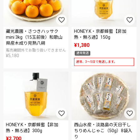
藏光農園・さつきハッサク
HONEY.K・京都蜂蜜【非加
mini 3kg（15玉前後）和歌山
熱・無ろ過】150g
県産木成り完熟八朔
¥
1,380
販売期間外でお取り扱いできません
通常発送
¥
5,180
通常、3～5日で発送します。
HONEY.K・京都蜂蜜【非加
西山水産・淡路島の天日干し
熱・無ろ過】300g
ちりめんじゃこ（50g）8袋入
り
¥
2,700