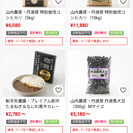
山内農産・丹波産 特別栽培コ
山内農産・丹波産 特別栽培コ
シヒカリ（5kg）
シヒカリ（10kg）
¥
6,580
¥
11,880
日時指定不可
送料無料
産地直送
日時指定不可
送料無料
産地直送
通常、3～7日で発送します。
通常、3～7日で発送します。
射手矢農園・プレミアム泉州
山内農産・丹波産 丹波黒大豆
たまねぎ＆なにわ黒牛カレー
（300g）Mサイズ
¥
2,780
〜
¥
3,180
〜
日時指定不可
送料無料
産地直送
日時指定不可
送料無料
産地直送
通常、3～7日で発送します。
通常、3～7日で発送します。