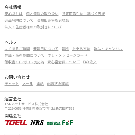
会社情報
安心堂とは
個人情報の取り扱い
特定商取引法に基づく表記
返品特約について
酒類販売管理者標識
法人・生産者様のお取引きについて
ヘルプ
よくあるご質問
発送日について
送料
お支払方法
返品・キャンセル
在庫・販売期間について
のし・メッセージカード
領収書
安心堂会員について
FAX注文
※インボイス対応済
お問い合わせ
チャット
メール
電話
配送状況確認
運営会社
T&Nネットサービス株式会社
〒223-0056 神奈川県横浜市港北区新吉田町533
関連会社