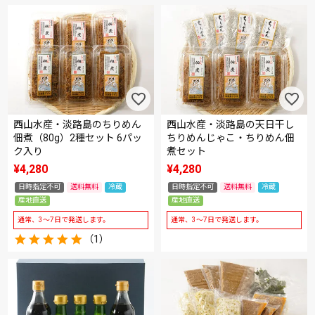
西山水産・淡路島のちりめん
西山水産・淡路島の天日干し
佃煮（80g）2種セット 6パッ
ちりめんじゃこ・ちりめん佃
ク入り
煮セット
¥
4,280
¥
4,280
日時指定不可
送料無料
冷蔵
日時指定不可
送料無料
冷蔵
産地直送
産地直送
通常、3～7日で発送します。
通常、3～7日で発送します。
（1）