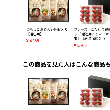
つるしこ温めん3種4食入り
フレーズ・こだわり完
【贈答用】
ちご 贈答用とちあいか
玉】（厳選16粒入り）
¥
4,968
¥
5,700
この商品を見た人はこんな商品