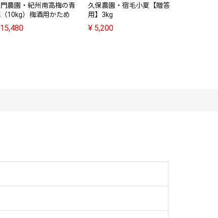
上門農園・紀州南高梅の青
久保農園・宿毛小夏【贈答
久保農園・
（10kg）梅酒用かため
用】3kg
用】5kg
15,480
¥
5,200
¥
7,500