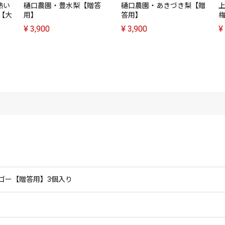
熟い
樋口農園・豊水梨【贈答
樋口農園・あきづき梨【贈
【大
用】
答用】
梅
¥
3,900
¥
3,900
¥
ゴー【贈答用】3個入り