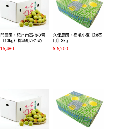
上門農園・紀州南高梅の青
久保農園・宿毛小夏【贈答
久保農園・
（10kg）梅酒用かため
用】3kg
用】5kg
15,480
¥
5,200
¥
7,500