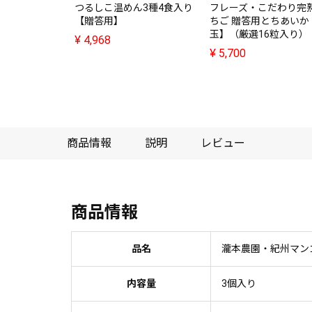
つるしこ温めん3種4食入り
フレーズ・こだわり完
【贈答用】
ちご 贈答用とちあいか
玉】（厳選16粒入り）
¥
4,968
¥
5,700
商品情報
説明
レビュー
商品情報
品名
瀧本農園・紀州マン
内容量
3個入り