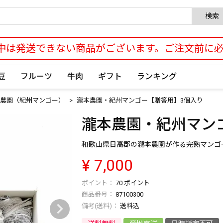
検索
中は発送できない商品がございます。ご注文前に
豆
フルーツ
牛肉
ギフト
ランキング
農園（紀州マンゴー）
瀧本農園・紀州マンゴー【贈答用】3個入り
瀧本農園・紀州マン
和歌山県日高郡の瀧本農園が作る完熟マンゴ
¥
7,000
70
ポイント
商品番号
87100300
送料込