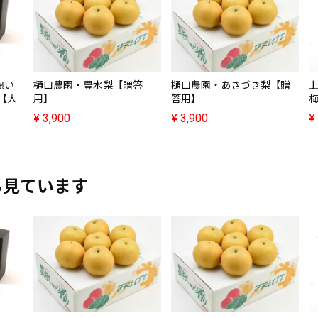
熟い
樋口農園・豊水梨【贈答
樋口農園・あきづき梨【贈
【大
用】
答用】
梅
¥
3,900
¥
3,900
¥
も見ています