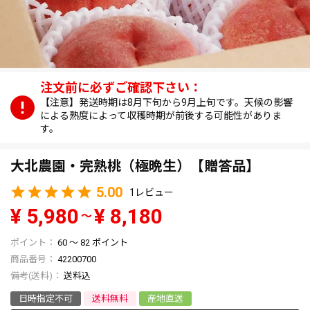
【注意】発送時期は8月下旬から9月上旬です。天候の影響
による熟度によって収穫時期が前後する可能性がありま
す。
大北農園・完熟桃（極晩生）【贈答品】
5.00
1
¥
5,980
¥
8,180
〜
60
〜
82
ポイント
商品番号
42200700
送料込
日時指定不可
送料無料
産地直送