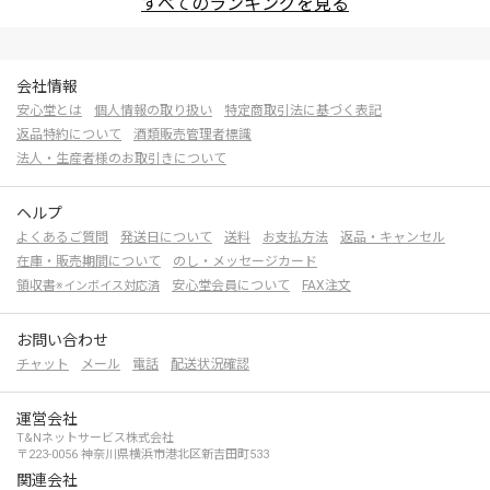
すべてのランキングを見る
会社情報
安心堂とは
個人情報の取り扱い
特定商取引法に基づく表記
返品特約について
酒類販売管理者標識
法人・生産者様のお取引きについて
ヘルプ
よくあるご質問
発送日について
送料
お支払方法
返品・キャンセル
在庫・販売期間について
のし・メッセージカード
領収書
安心堂会員について
FAX注文
※インボイス対応済
お問い合わせ
チャット
メール
電話
配送状況確認
運営会社
T&Nネットサービス株式会社
〒223-0056 神奈川県横浜市港北区新吉田町533
関連会社