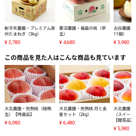
射手矢農園・プレミアム泉
菱沼農園・福島の桃（早
古谷農園・秋
州たまねぎ（3kg）
生）
11個）
¥
2,780
¥
4,680
¥
3,980
この商品を見た人はこんな商品も見ています
大北農園・完熟桃（極晩
大北農園・完熟桃 月と金
大北農園・
生）【特選品】
星セット（2kg）
（スイート
【贈答品】2
¥
6,980
¥
6,480
¥
5,980