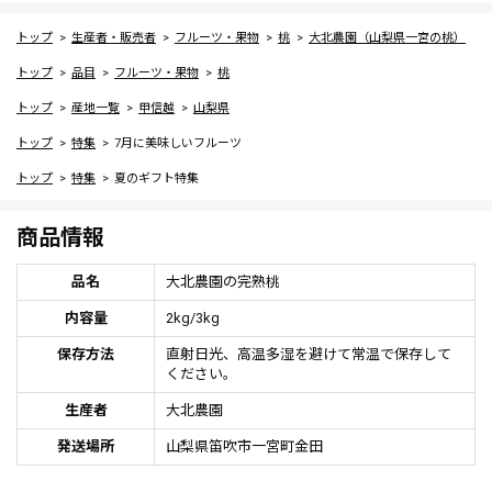
トップ
生産者・販売者
フルーツ・果物
桃
大北農園（山梨県一宮の桃）
トップ
品目
フルーツ・果物
桃
トップ
産地一覧
甲信越
山梨県
トップ
特集
7月に美味しいフルーツ
トップ
特集
夏のギフト特集
商品情報
品名
大北農園の完熟桃
内容量
2kg/3kg
保存方法
直射日光、高温多湿を避けて常温で保存して
ください。
生産者
大北農園
発送場所
山梨県笛吹市一宮町金田