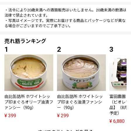
・法令により20歳未満への酒類販売はいたしません。20歳未満の飲酒は
法律で禁止されています。
・写真はイメージです。実際にお届けする商品とパッケージなどが異な
る場合がございますのでご了承下さい。
売れ筋ランキング
由比缶詰所 ホワイトシッ
由比缶詰所 ホワイトシッ
富田農園・
プ印まぐろオリーブ油漬フ
プ印まぐろ油漬ファンシ
（ビオレソ
ァンシー（90g）
ー（90g）
品】（8月
予定）
¥
399
¥
299
¥
6,880