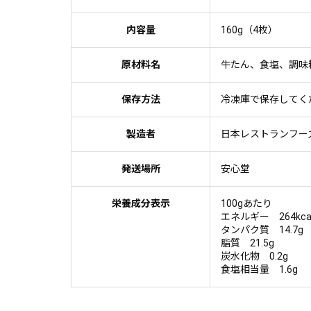
内容量
160g（4枚）
原材料名
牛たん、食塩、調味
保存方法
冷凍庫で保存してく
製造者
日本レストランフー
発送場所
安心堂
栄養成分表示
100gあたり
エネルギー 264kca
タンパク質 14.7g
脂質 21.5g
炭水化物 0.2g
食塩相当量 1.6g