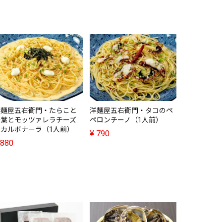
洋麺屋五右衛門・たらこと
洋麺屋五右衛門・タコのペ
辺見・厚切
湯葉とモッツァレラチーズ
ペロンチーノ（1人前）
（160g）
のカルボナーラ（1人前）
¥
790
¥
5,000
880