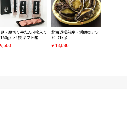
サラヤ保崎
ョ2種セッ
¥
4,180
見・厚切り牛たん 4枚入り
北海道松前産・活蝦夷アワ
160g）×4袋 ギフト箱
ビ（1kg）
9,500
¥
13,680