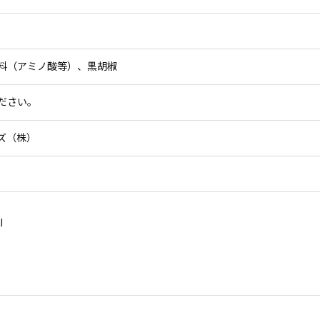
料（アミノ酸等）、黒胡椒
ださい。
ズ（株）
l