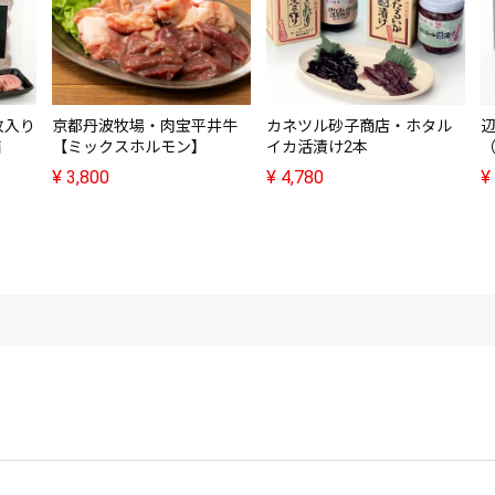
枚入り
京都丹波牧場・肉宝平井牛
カネツル砂子商店・ホタル
辺
箱
【ミックスホルモン】
イカ活漬け2本
（
¥
3,800
¥
4,780
¥