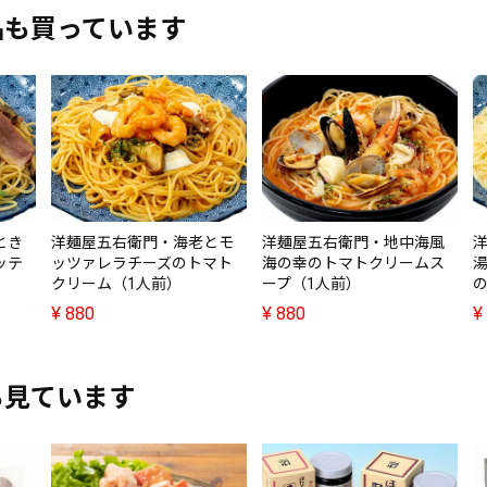
品も買っています
とき
洋麺屋五右衛門・海老とモ
洋麺屋五右衛門・地中海風
ッテ
ッツァレラチーズのトマト
海の幸のトマトクリームス
クリーム（1人前）
ープ（1人前）
¥
880
¥
880
¥
も見ています