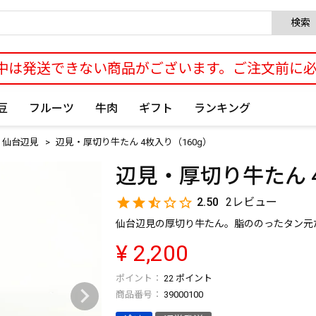
検索
中は発送できない商品がございます。ご注文前に
豆
フルーツ
牛肉
ギフト
ランキング
 仙台辺見
辺見・厚切り牛たん 4枚入り（160g）
辺見・厚切り牛たん 4
2.50
2
仙台辺見の厚切り牛たん。脂ののったタン元
¥
2,200
22
ポイント
商品番号
39000100