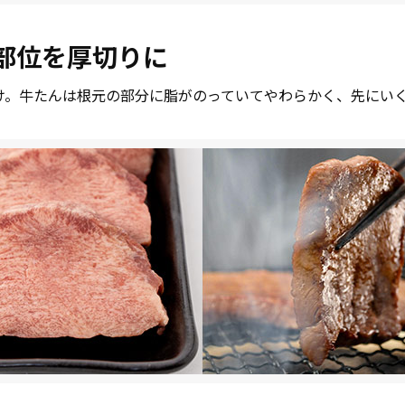
部位を厚切りに
け。牛たんは根元の部分に脂がのっていてやわらかく、先にい
。