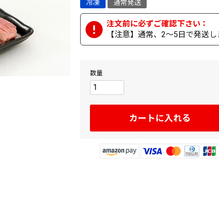
冷凍
通常発送
【注意】通常、2～5日で発送し
カートに入れる