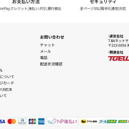
お支払い方法
セキュリティ
zonPay,クレジット,後払い,代引,銀行振込
全ページSSL(暗号化通信)対応
運営会社
お問い合わせ
T&Nネット
チャット
〒223-00
メール
関連会社
電話
配送状況確認
ル
について
ジカード
ス対応済
いて