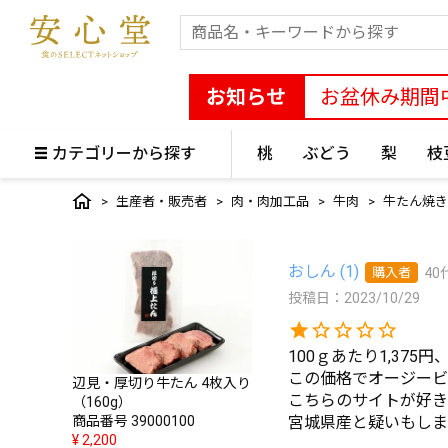
お知らせ
お盆休み期間
カテゴリーから探す
桃
ぶどう
梨
枝
生産者・販売者
肉・肉加工品
牛肉
牛たん焼き
おしん
1
購入者
40
投稿日
2023/10/29
100ｇあたり1,375円、
この価格でオージービ
辺見・厚切り牛たん 4枚入り
こちらのサイトが好き
（160g）
商品番号
39000100
宮城県産と疑いもしま
¥
2,200