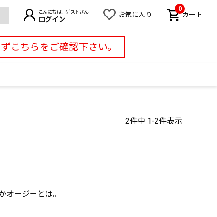
0
こんにちは、ゲストさん
お気に入り
カート
ログイン
必ずこちらをご確認下さい。
2
件中
1
-
2
件表示
かオージーとは。
