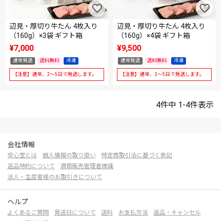
辺見・厚切り牛たん 4枚入り
辺見・厚切り牛たん 4枚入り
（160g）×3袋 ギフト箱
（160g）×4袋 ギフト箱
¥
7,000
¥
9,500
通常発送
送料無料
冷凍
通常発送
送料無料
冷凍
【注意】通常、2～5日で発送します。
【注意】通常、2～5日で発送します。
4
件中
1
-
4
件表示
会社情報
安心堂とは
個人情報の取り扱い
特定商取引法に基づく表記
返品特約について
酒類販売管理者標識
法人・生産者様のお取引きについて
ヘルプ
よくあるご質問
発送日について
送料
お支払方法
返品・キャンセル