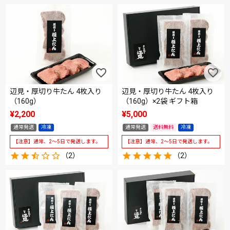
辺見・厚切り牛たん 4枚入り
辺見・厚切り牛たん 4枚入り
（160g）
（160g）×2袋 ギフト箱
¥
2,200
¥
5,000
通常発送
冷凍
通常発送
送料無料
冷凍
【注意】通常、2～5日で発送します。
【注意】通常、2～5日で発送します。
（2）
（2）