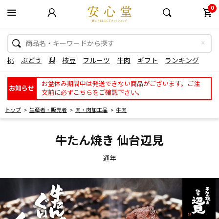
0
桃
ぶどう
梨
枝豆
フルーツ
牛肉
ギフト
ランキング
お盆休み期間中は発送できない商品がございます。ご注
お知らせ
文前に必ずこちらをご確認下さい。
トップ
生産者・販売者
肉・肉加工品
牛肉
牛たん焼き 仙台辺見
通年