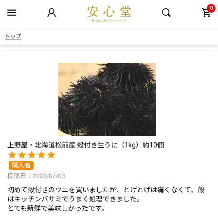
0
トップ
上野屋・北海道松前産 殻付き生うに（1kg）約10個
購入者
投稿日
2023/07/08
初めて殻付きのウニを買いましたが、とげとげは痛くなくて、殻
はキッチンバサミでうまく処理できました。
