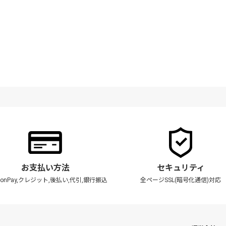
お支払い方法
セキュリティ
zonPay,クレジット,後払い,代引,銀行振込
全ページSSL(暗号化通信)対応