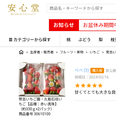
お知らせ
お盆休み期間
カテゴリーから探す
桃
ぶどう
梨
枝
生産者・販売者
フルーツ・果物
いちご
常吉い
べべ
3
購入者
非公
投稿日
2024/02/16
甘くてとても大きな良
常吉いちご園・久能石垣い
ちご【品種：赤い真珠】
（約330ｇ×2パック）
商品番号
30610100