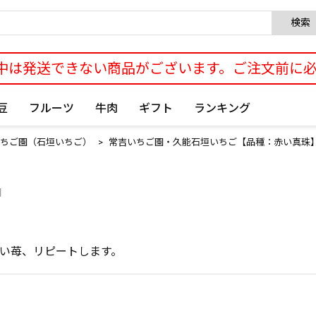
検索
中は発送できない商品がございます。ご注文前に
豆
フルーツ
牛肉
ギフト
ランキング
ちご園（石垣いちご）
常吉いちご園・久能石垣いちご【品種：赤い真珠】（
開
い苺、リピートします。