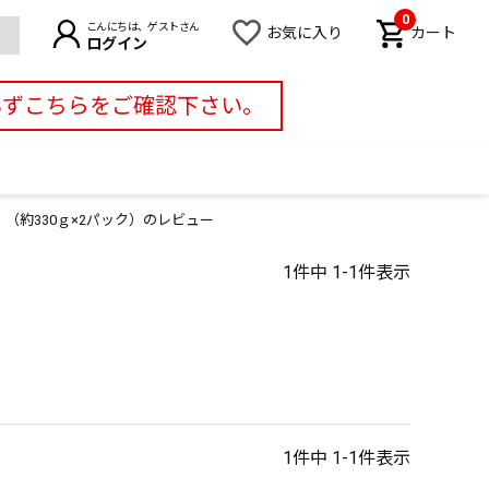
0
こんにちは、ゲストさん
お気に入り
カート
ログイン
必ずこちらをご確認下さい。
約330ｇ×2パック）のレビュー
1
件中
1
-
1
件表示
1
件中
1
-
1
件表示