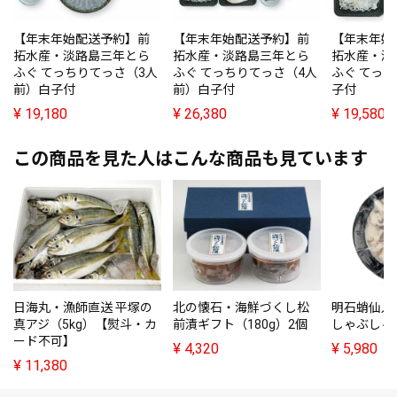
【年末年始配送予約】前
【年末年始配送予約】前
【年末年始
拓水産・淡路島三年とら
拓水産・淡路島三年とら
拓水産・淡
ふぐ てっちりてっさ（3人
ふぐ てっちりてっさ（4人
ふぐ てっ
前）白子付
前）白子付
子付
¥
19,180
¥
26,380
¥
19,580
この商品を見た人はこんな商品も見ています
日海丸・漁師直送 平塚の
北の懐石・海鮮づくし松
明石蛸仙人
真アジ（5kg）【熨斗・カ
前漬ギフト（180g）2個
しゃぶしゃ
ード不可】
¥
4,320
¥
5,980
¥
11,380