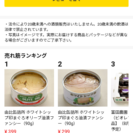
・法令により20歳未満への酒類販売はいたしません。20歳未満の飲酒は
法律で禁止されています。
・写真はイメージです。実際にお届けする商品とパッケージなどが異な
る場合がございますのでご了承下さい。
売れ筋ランキング
由比缶詰所 ホワイトシッ
由比缶詰所 ホワイトシッ
富田農園・
プ印まぐろオリーブ油漬フ
プ印まぐろ油漬ファンシ
（ビオレソ
ァンシー（90g）
ー（90g）
品】（8月
予定）
¥
399
¥
299