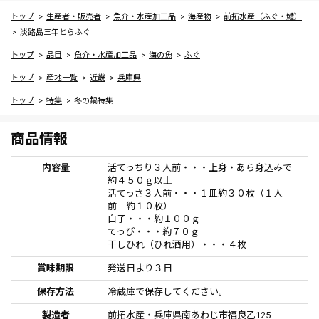
トップ
生産者・販売者
魚介・水産加工品
海産物
前拓水産（ふぐ・鱧）
淡路島三年とらふぐ
トップ
品目
魚介・水産加工品
海の魚
ふぐ
トップ
産地一覧
近畿
兵庫県
トップ
特集
冬の鍋特集
商品情報
内容量
活てっちり３人前・・・上身・あら身込みで
約４５０ｇ以上
活てっさ３人前・・・１皿約３０枚（１人
前 約１０枚）
白子・・・約１００ｇ
てっぴ・・・約７０ｇ
干しひれ（ひれ酒用）・・・４枚
賞味期限
発送日より３日
保存方法
冷蔵庫で保存してください。
製造者
前拓水産・兵庫県南あわじ市福良乙125