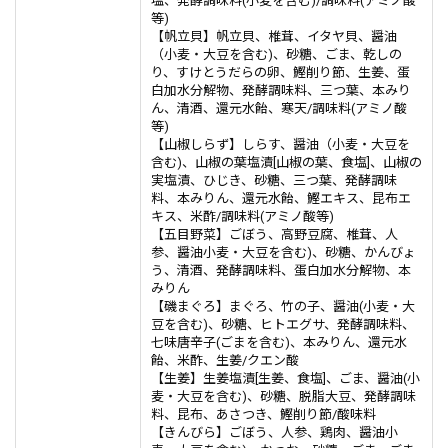
塩、発酵調味料(小麦を含む)/調味料(アミノ酸
等)
【帆立貝】帆立貝、椎茸、イタヤ貝、醤油
（小麦・大豆を含む)、砂糖、ごま、乾しの
り、すけとうだらの卵、鰹削り節、生姜、蛋
白加水分解物、発酵調味料、三つ葉、本みり
ん、清酒、還元水飴、寒天/調味料(アミノ酸
等)
【山椒しらず】しらす、醤油（小麦・大豆を
含む)、山椒の葉塩漬[山椒の葉、食塩]、山椒の
実塩漬、ひじき、砂糖、三つ葉、発酵調味
料、本みりん、還元水飴、鰹エキス、昆布エ
キス、米酢/調味料(アミノ酸等)
【五目野菜】ごぼう、高野豆腐、椎茸、人
参、醤油小麦・大豆を含む)、砂糖、かんびょ
う、清酒、発酵調味料、蛋白加水分解物、本
みりん
【磯まぐろ】まぐろ、竹の子、醤油(小麦・大
豆を含む)、砂糖、ヒトエグサ、発酵調味料、
七味唐辛子(ごまを含む)、本みりん、還元水
飴、米酢、生姜/クエン酸
【生姜】生姜塩漬[生姜、食塩]、ごま、醤油(小
麦・大豆を含む)、砂糖、脱脂大豆、発酵調味
料、昆布、あさつき、鰹削り節/酸味料
【きんびら】ごぼう、人参、鶏肉、醤油小