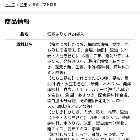
トップ
特集
夏のギフト特集
商品情報
品名
佃煮ふりかけ24袋入
原材料名
【梅かつお】かつお、梅肉塩漬梅、食塩、赤
もみしそ塩漬[しそ、食塩、梅酢]、醤油（小
麦・大豆を含む)、砂糖、ごま、鰹削り節、本
みりん、発酵調味料、澱粉分解物、あさつ
き、還元水飴、生姜、米酢/酸味料、調味料(ア
ミノ酸等)
【たらこ昆布】すけとうだらの卵、昆布、醤
油(小麦・大豆を含む)、砂糖、本みりん、発酵
調味料、食塩、ナチュラルチーズ[生乳乳成分
を含む)、食塩]、あさつき、配合調味料[食塩、
蛋白加水分解物、その他]/安定剤(セルロー
ス)、調味料(アミノ酸等)
【ひじき】ひじき、人参、鶏肉、椎茸、醤油
（小麦・大豆を含む)、砂糖、脱脂大豆、発酵
調味料、本みりん、米酢、蛋白加水分解物、
鰹エキス、昆布エキス、清酒
【紅鮭しらす】しらす、紅鮭、三つ葉、食