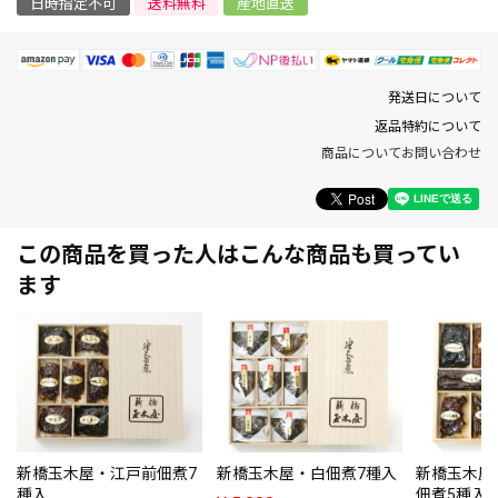
日時指定不可
送料無料
産地直送
発送日について
返品特約について
商品についてお問い合わせ
この商品を買った人はこんな商品も買ってい
ます
新橋玉木屋・江戸前佃煮7
新橋玉木屋・白佃煮7種入
新橋玉木屋
種入
佃煮5種入