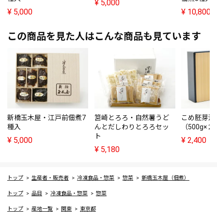
¥
5,000
¥
5,000
¥
10,800
この商品を見た人はこんな商品も見ています
新橋玉木屋・江戸前佃煮7
筥崎とろろ・自然薯うど
こめ胚芽油
種入
んとだしわりとろろセッ
（500g×
ト
¥
5,000
¥
2,400
¥
5,180
トップ
生産者・販売者
冷凍食品・惣菜
惣菜
新橋玉木屋（佃煮）
トップ
品目
冷凍食品・惣菜
惣菜
トップ
産地一覧
関東
東京都