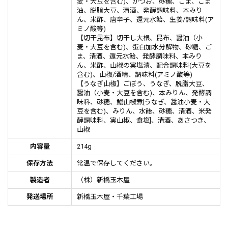
麦・大豆を含む)、かつお、砂糖、ごま、ごま
油、脱脂大豆、清酒、発酵調味料、本みり
ん、米酢、唐辛子、還元水飴、生姜/調味料(ア
ミノ酸等)
【切干昆布】切干し大根、昆布、醤油（小
麦・大豆を含む)、蛋白加水分解物、砂糖、ご
ま、清酒、還元水飴、発酵調味料、本みり
ん、米酢、山椒の実塩漬、配合調味料(大豆を
含む)、山椒/酒精、調味料(アミノ酸等)
【うなぎ山椒】ごぼう、うなぎ、脱脂大豆、
醤油（小麦・大豆を含む)、本みりん、発酵調
味料、砂糖、鰻山椒煮[うなぎ、醤油小麦・大
豆を含む)、みりん、水飴、砂糖、清酒、米発
酵調味料、実山椒、食塩]、清酒、あさつき、
山椒
内容量
214g
保存方法
常温で保存してください。
製造者
（株）新橋玉木屋
発送場所
新橋玉木屋・千葉工場