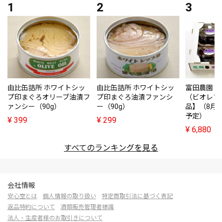
由比缶詰所 ホワイトシッ
由比缶詰所 ホワイトシッ
富田農園・
プ印まぐろオリーブ油漬フ
プ印まぐろ油漬ファンシ
（ビオレソ
ァンシー（90g）
ー（90g）
品】（8月
予定）
¥
399
¥
299
¥
6,880
すべてのランキングを見る
会社情報
安心堂とは
個人情報の取り扱い
特定商取引法に基づく表記
返品特約について
酒類販売管理者標識
法人・生産者様のお取引きについて