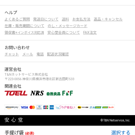
ヘルプ
よくあるご質問
発送日について
送料
お支払方法
返品・キャンセル
在庫・販売期間について
のし・メッセージカード
領収書
安心堂会員について
FAX注文
※インボイス対応済
お問い合わせ
チャット
メール
電話
配送状況確認
運営会社
T&Nネットサービス株式会社
〒223-0056 神奈川県横浜市港北区新吉田町533
関連会社
© T&N Netservice, Inc.
手提げ袋
(必須)