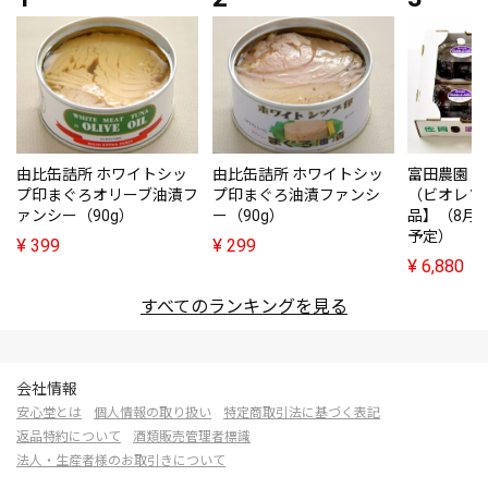
由比缶詰所 ホワイトシッ
由比缶詰所 ホワイトシッ
富田農園・
プ印まぐろオリーブ油漬フ
プ印まぐろ油漬ファンシ
（ビオレソ
ァンシー（90g）
ー（90g）
品】（8月
予定）
¥
399
¥
299
¥
6,880
すべてのランキングを見る
会社情報
安心堂とは
個人情報の取り扱い
特定商取引法に基づく表記
返品特約について
酒類販売管理者標識
法人・生産者様のお取引きについて