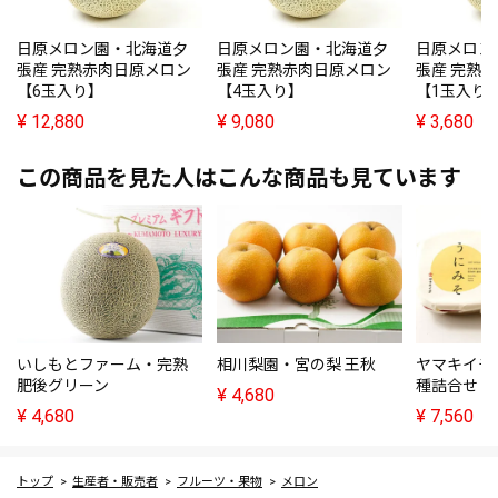
日原メロン園・北海道夕
日原メロン園・北海道夕
日原メロン
張産 完熟赤肉日原メロン
張産 完熟赤肉日原メロン
張産 完熟
【6玉入り】
【4玉入り】
【1玉入り
¥
12,880
¥
9,080
¥
3,680
この商品を見た人はこんな商品も見ています
いしもとファーム・完熟
相川梨園・宮の梨 王秋
ヤマキイチ
肥後グリーン
種詰合せ
¥
4,680
¥
4,680
¥
7,560
トップ
生産者・販売者
フルーツ・果物
メロン