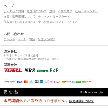
ヘルプ
よくあるご質問
発送日について
送料
お支払方法
返品・キャンセル
在庫・販売期間について
のし・メッセージカード
領収書
安心堂会員について
FAX注文
※インボイス対応済
お問い合わせ
チャット
メール
電話
配送状況確認
運営会社
T&Nネットサービス株式会社
〒223-0056 神奈川県横浜市港北区新吉田町533
関連会社
© T&N Netservice, Inc.
販売期間外でお取り扱いできません。
販売期間について