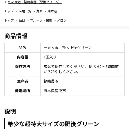
虹の大地・鍋嶋農園（肥後グリーン）
トップ
産地一覧
九州
熊本県
トップ
品目
フルーツ・果物
メロン
商品情報
品名
一果入魂 特大肥後グリーン
内容量
1玉入り
保存方法
常温で保存してください。食べる2～3時間前
から冷やしください。
生産者
鍋嶋農園
発送場所
熊本県鹿央市
説明
希少な超特大サイズの肥後グリーン