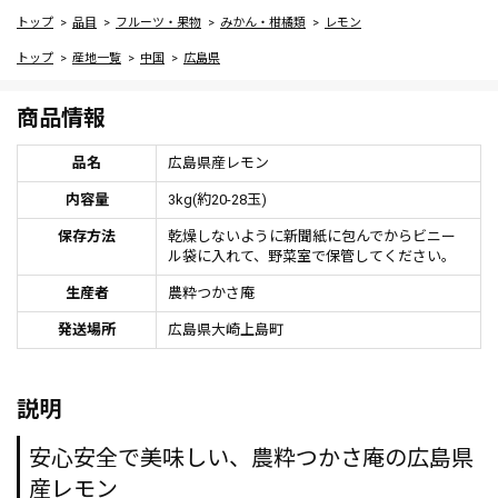
トップ
品目
フルーツ・果物
みかん・柑橘類
レモン
トップ
産地一覧
中国
広島県
商品情報
品名
広島県産レモン
内容量
3kg(約20-28玉)
保存方法
乾燥しないように新聞紙に包んでからビニー
ル袋に入れて、野菜室で保管してください。
生産者
農粋つかさ庵
発送場所
広島県大崎上島町
説明
安心安全で美味しい、農粋つかさ庵の広島県
産レモン