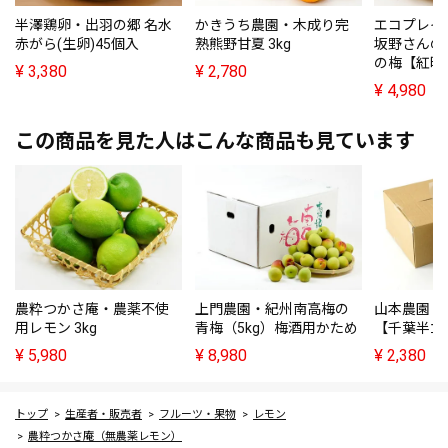
半澤鶏卵・出羽の郷 名水
かきうち農園・木成り完
エコプレイ
赤がら(生卵)45個入
熟熊野甘夏 3kg
坂野さんの
の梅【紅映
¥
3,380
¥
2,780
¥
4,980
この商品を見た人はこんな商品も見ています
農粋つかさ庵・農薬不使
上門農園・紀州南高梅の
山本農園・
用レモン 3kg
青梅（5kg）梅酒用かため
【千葉半立】
¥
5,980
¥
8,980
¥
2,380
トップ
生産者・販売者
フルーツ・果物
レモン
農粋つかさ庵（無農薬レモン）