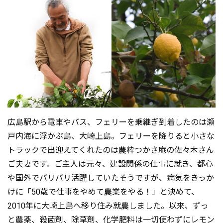
広島駅から電車やバス、フェリーを乗継ぎ到着したのは瀬
戸内海に浮かぶ島、大崎上島。フェリーを降りると小さな
トラックで出迎えてくれたのは農粋つかさ庵の佐々木さん
ご夫妻です。ご主人は元々、建設関係の仕事に就き、都心
や国外でバリバリ活躍していたそうですが、病気をきっか
けに「50歳で仕事をやめて農業をやる！」と決めて、
2010年に大崎上島へ移り住み就農しました。以来、ずっ
と農薬、殺菌剤、除草剤、化学肥料は一切使わずにレモン