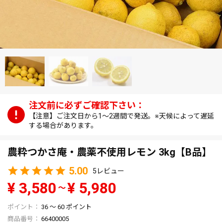
【注意】ご注文日から1～2週間で発送。※天候によって遅延
する場合があります。
農粋つかさ庵・農薬不使用レモン 3kg【B品】
5.00
5
¥
3,580
¥
5,980
〜
36
〜
60
ポイント
商品番号
66400005