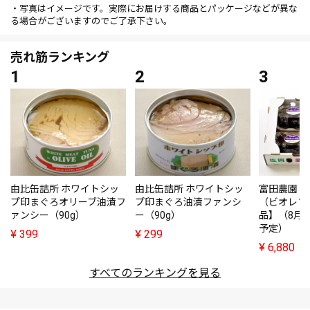
・写真はイメージです。実際にお届けする商品とパッケージなどが異な
る場合がございますのでご了承下さい。
売れ筋ランキング
由比缶詰所 ホワイトシッ
由比缶詰所 ホワイトシッ
富田農園・
プ印まぐろオリーブ油漬フ
プ印まぐろ油漬ファンシ
（ビオレソ
ァンシー（90g）
ー（90g）
品】（8月
予定）
¥
399
¥
299
¥
6,880
すべてのランキングを見る