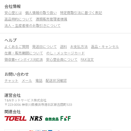
会社情報
安心堂とは
個人情報の取り扱い
特定商取引法に基づく表記
返品特約について
酒類販売管理者標識
法人・生産者様のお取引きについて
ヘルプ
よくあるご質問
発送日について
送料
お支払方法
返品・キャンセル
在庫・販売期間について
のし・メッセージカード
領収書
安心堂会員について
FAX注文
※インボイス対応済
お問い合わせ
チャット
メール
電話
配送状況確認
運営会社
T&Nネットサービス株式会社
〒223-0056 神奈川県横浜市港北区新吉田町533
関連会社