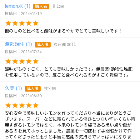
lemon水
1
購入者
非公開
投稿日
2024/01/19
他のものと比べると酸味がまろやかでとても美味しいです！
渡部瑞生
1
購入者
東京都
30代
投稿日
2023/07/24
酸味がものすごく、とても美味しかったです。無農薬•動物性堆肥
を使用していないので、皮ごと食べられるのがすごく貴重です。
久美
1
購入者
非公開
投稿日
2023/06/30
安心安全で美味しいレモンを作ってくださり本当にありがとうご
ざいます。スーパーなどに売られている傷ひとつない怖いくらい綺
麗すぎるレモンではなく、本来のレモンの姿である黒い点や傷が
あるのを見てホッとしました。農薬を一切使わず手間暇かけて作
ってくださったと思うと本当に感謝の気持ちでいっぱいになりま