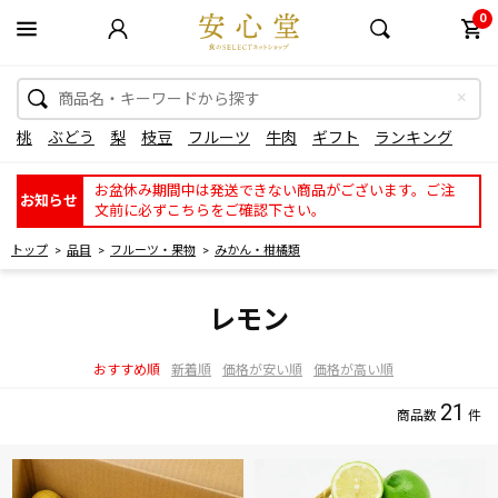
0
桃
ぶどう
梨
枝豆
フルーツ
牛肉
ギフト
ランキング
お盆休み期間中は発送できない商品がございます。ご注
お知らせ
文前に必ずこちらをご確認下さい。
トップ
品目
フルーツ・果物
みかん・柑橘類
レモン
おすすめ順
新着順
価格が安い順
価格が高い順
21