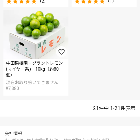
（2）
（1）
中田果樹園・グラントレモン
(マイヤー系) 10kg（約80
個）
現在お取り扱いできません
¥
7,380
21
件中
1
-
21
件表示
会社情報