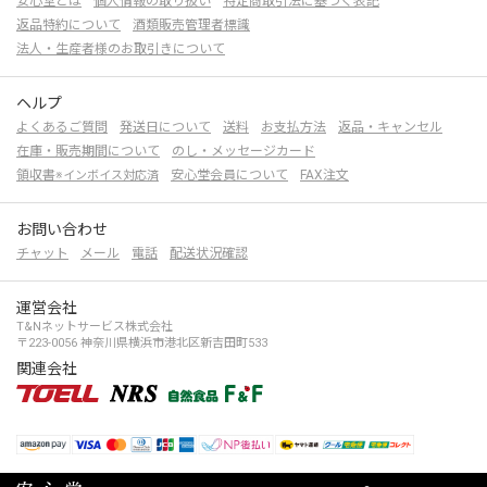
安心堂とは
個人情報の取り扱い
特定商取引法に基づく表記
返品特約について
酒類販売管理者標識
法人・生産者様のお取引きについて
ヘルプ
よくあるご質問
発送日について
送料
お支払方法
返品・キャンセル
在庫・販売期間について
のし・メッセージカード
領収書
安心堂会員について
FAX注文
※インボイス対応済
お問い合わせ
チャット
メール
電話
配送状況確認
運営会社
T&Nネットサービス株式会社
〒223-0056 神奈川県横浜市港北区新吉田町533
関連会社