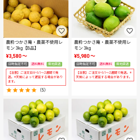
農粋つかさ庵・農薬不使用レ
農粋つかさ庵・農薬不使用レ
モン 3kg【B品】
モン 3kg
¥
3,580
〜
¥
5,980
〜
日時指定不可
送料無料
産地直送
日時指定不可
送料無料
産地直送
【注意】ご注文日から1～2週間で発
【注意】ご注文から1～2週間で発送。※
送。※天候によって遅延する場合があり
天候によって遅延する場合があります。
ます。
（5）