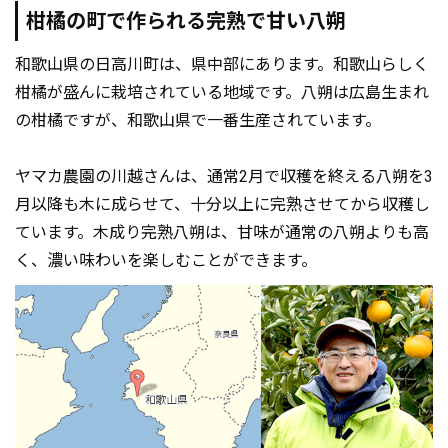
柑橘の町で作られる完熟で甘い八朔
和歌山県の日高川町は、県中部にあります。和歌山らしく
柑橘が盛んに栽培されている地域です。八朔は広島生まれ
の柑橘ですが、和歌山県で一番生産されています。
ヤマカ農園の川越さんは、通常2月で収穫を終える八朔を3
月以降も木に成らせて、十分以上に完熟させてから収穫し
ています。木成り完熟八朔は、甘味が通常の八朔よりも高
く、濃い味わいを楽しむことができます。