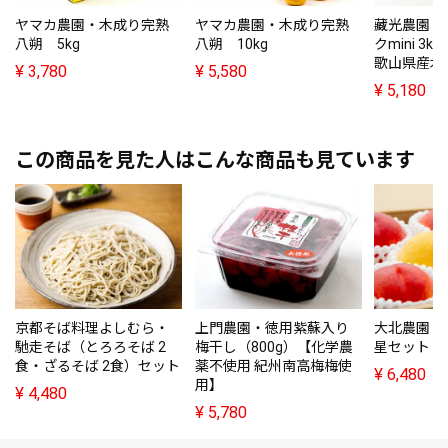
ヤマカ農園・木成り完熟
ヤマカ農園・木成り完熟
藏光農園・
八朔 5kg
八朔 10kg
クmini 3
歌山県産木
¥
3,780
¥
5,580
¥
5,180
この商品を見た人はこんな商品も見ています
京都そば料理よしむら・
上門農園・徳用紫蘇入り
大北農園・
馳走そば（とろろそば 2
梅干し（800g）【化学農
星セット（2
食・ざるそば 2食）セット
薬不使用 紀州南高梅梅使
¥
6,480
用】
¥
4,480
¥
5,780