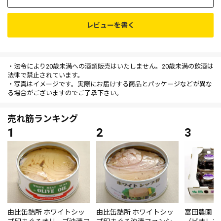
レビューを書く
・法令により20歳未満への酒類販売はいたしません。20歳未満の飲酒は
法律で禁止されています。
・写真はイメージです。実際にお届けする商品とパッケージなどが異な
る場合がございますのでご了承下さい。
売れ筋ランキング
由比缶詰所 ホワイトシッ
由比缶詰所 ホワイトシッ
富田農園・