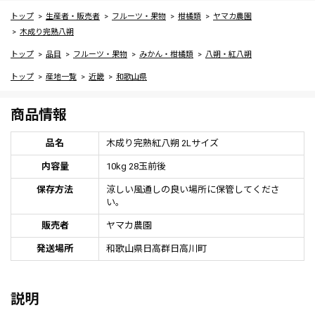
トップ
生産者・販売者
フルーツ・果物
柑橘類
ヤマカ農園
木成り完熟八朔
トップ
品目
フルーツ・果物
みかん・柑橘類
八朔・紅八朔
トップ
産地一覧
近畿
和歌山県
商品情報
品名
木成り完熟紅八朔 2Lサイズ
内容量
10kg 28玉前後
保存方法
涼しい風通しの良い場所に保管してくださ
い。
販売者
ヤマカ農園
発送場所
和歌山県日高群日高川町
説明