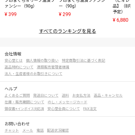
プ印まぐろオリーブ油漬フ
プ印まぐろ油漬ファンシ
（ビオレソ
ァンシー（90g）
ー（90g）
品】（8月
予定）
¥
399
¥
299
¥
6,880
すべてのランキングを見る
会社情報
安心堂とは
個人情報の取り扱い
特定商取引法に基づく表記
返品特約について
酒類販売管理者標識
法人・生産者様のお取引きについて
ヘルプ
よくあるご質問
発送日について
送料
お支払方法
返品・キャンセル
在庫・販売期間について
のし・メッセージカード
領収書
安心堂会員について
FAX注文
※インボイス対応済
お問い合わせ
チャット
メール
電話
配送状況確認