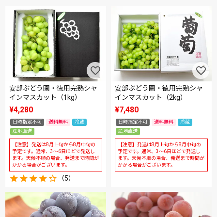
安部ぶどう園・徳用完熟シャ
安部ぶどう園・徳用完熟シャ
インマスカット（1kg）
インマスカット（2kg）
¥
4,280
¥
7,480
日時指定不可
送料無料
冷蔵
日時指定不可
送料無料
冷蔵
産地直送
産地直送
【注意】発送は8月上旬から8月中旬の
【注意】発送は8月上旬から8月中旬の
予定です。通常、3～6日ほどで発送し
予定です。通常、3～6日ほどで発送し
ます。天候不順の場合、発送まで時間が
ます。天候不順の場合、発送まで時間が
かかる場合がございます。
かかる場合がございます。
（5）