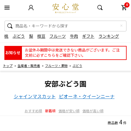
0
桃
ぶどう
梨
枝豆
フルーツ
牛肉
ギフト
ランキング
お盆休み期間中は発送できない商品がございます。ご注
お知らせ
文前に必ずこちらをご確認下さい。
トップ
生産者・販売者
フルーツ・果物
ぶどう
安部ぶどう園
シャインマスカット
ピオーネ・クイーンニーナ
おすすめ順
新着順
価格が安い順
価格が高い順
4