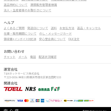
返品特約について
酒類販売管理者標識
法人・生産者様のお取引きについて
ヘルプ
よくあるご質問
発送日について
送料
お支払方法
返品・キャンセル
在庫・販売期間について
のし・メッセージカード
領収書
安心堂会員について
FAX注文
※インボイス対応済
お問い合わせ
チャット
メール
電話
配送状況確認
運営会社
T&Nネットサービス株式会社
〒223-0056 神奈川県横浜市港北区新吉田町533
関連会社