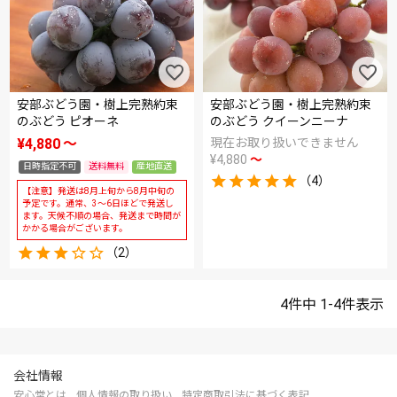
安部ぶどう園・樹上完熟約束
安部ぶどう園・樹上完熟約束
のぶどう ピオーネ
のぶどう クイーンニーナ
¥
4,880
〜
現在お取り扱いできません
¥
4,880
〜
日時指定不可
送料無料
産地直送
（4）
【注意】発送は8月上旬から8月中旬の
予定です。通常、3～6日ほどで発送し
ます。天候不順の場合、発送まで時間が
かかる場合がございます。
（2）
4
件中
1
-
4
件表示
会社情報
安心堂とは
個人情報の取り扱い
特定商取引法に基づく表記