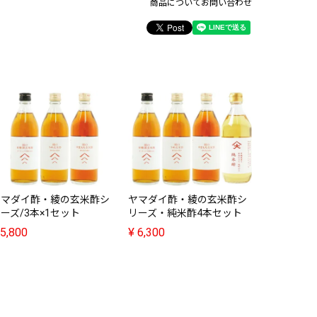
商品についてお問い合わせ
おけさ柿の酢
おけさ柿の酢
本
¥
6,700
ヤマダイ酢・綾の玄米酢シ
ヤマダイ酢・綾の玄米酢シ
ーズ/3本×1セット
リーズ・純米酢4本セット
5,800
¥
6,300