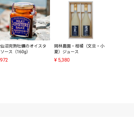
こめ胚芽油
（500g×6
¥
4,980
気仙沼完熟牡蠣のオイスタ
岡林農園・柑橘（文旦・小
ソース（160g）
夏）ジュース
972
¥
5,380