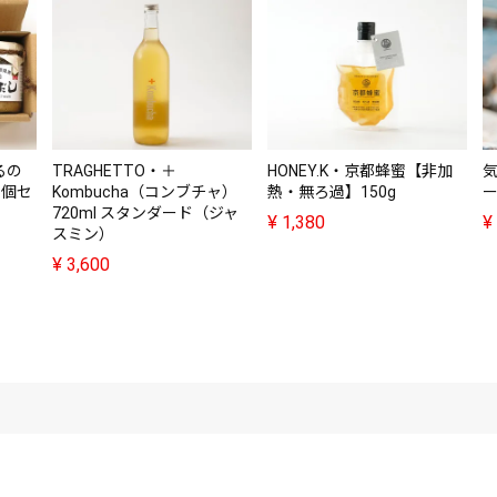
るの
TRAGHETTO・＋
HONEY.K・京都蜂蜜【非加
3個セ
Kombucha（コンブチャ）
熱・無ろ過】150g
ー
720ml スタンダード（ジャ
¥
1,380
¥
スミン）
¥
3,600