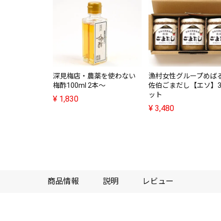
深見梅店・農薬を使わない
漁村女性グループめば
梅酢100ml 2本～
佐伯ごまだし【エソ】
ット
¥
1,830
¥
3,480
商品情報
説明
レビュー