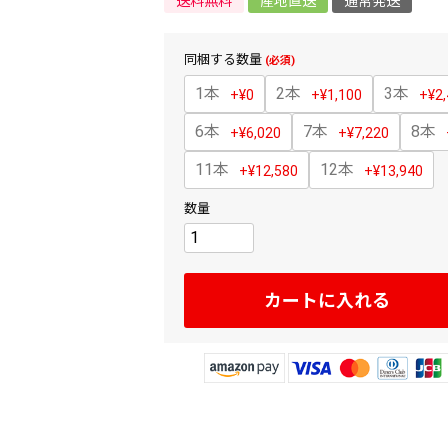
送料無料
産地直送
通常発送
同梱する数量
(必須)
1本
2本
3本
+
¥
0
+
¥
1,100
+
¥
2
6本
7本
8本
+
¥
6,020
+
¥
7,220
11本
12本
+
¥
12,580
+
¥
13,940
カートに入れる