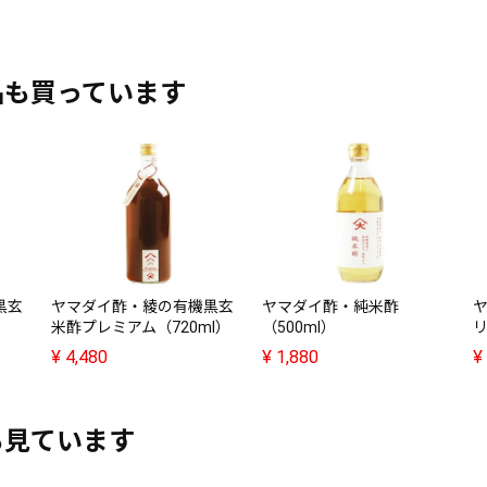
品も買っています
黒玄
ヤマダイ酢・綾の有機黒玄
ヤマダイ酢・純米酢
米酢プレミアム（720ml）
（500ml）
リ
¥
4,480
¥
1,880
¥
も見ています