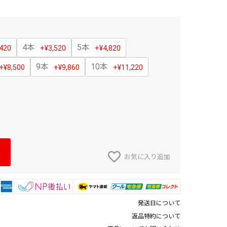
4本
5本
,420
+
¥
3,520
+
¥
4,820
9本
10本
+
¥
8,500
+
¥
9,860
+
¥
11,220
お気に入り追加
発送日について
返品特約について