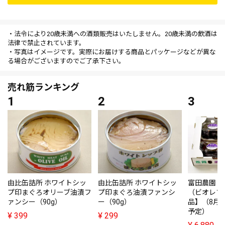
・法令により20歳未満への酒類販売はいたしません。20歳未満の飲酒は
法律で禁止されています。
・写真はイメージです。実際にお届けする商品とパッケージなどが異な
る場合がございますのでご了承下さい。
売れ筋ランキング
由比缶詰所 ホワイトシッ
由比缶詰所 ホワイトシッ
富田農園・
プ印まぐろオリーブ油漬フ
プ印まぐろ油漬ファンシ
（ビオレソ
ァンシー（90g）
ー（90g）
品】（8月
予定）
¥
399
¥
299