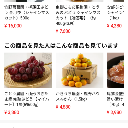
竹野葡萄園・柳蓮田ぶど
東御こもだ果樹園・とう
安部ぶどう
う 星月夜（シャインマス
みのぶどう シャインマス
シャインマ
カット）500g
カット【贈答用】（約
（1kg）
400g×3房）
¥
16,000
¥
4,280
¥
7,680
この商品を見た人はこんな商品も見ています
ごとう農園・山形おきた
かきうち農園・熊野ハウ
尾鷲金盛丸
ま産 完熟ぶどう【マイハ
スみかん（1.5kg）
旨い漬け【
ート】1房(約600g)
（70g）4
¥
4,880
¥
3,880
¥
3,980