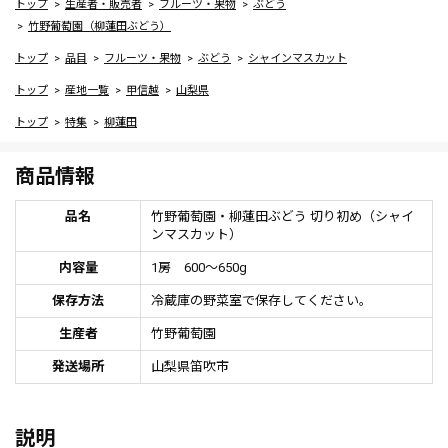
トップ
生産者・販売者
フルーツ・果物
ぶどう
竹野葡萄園（柳蓮田ぶどう）
トップ
品目
フルーツ・果物
ぶどう
シャインマスカット
トップ
産地一覧
甲信越
山梨県
トップ
特集
柳蓮田
商品情報
品名
竹野葡萄園・柳蓮田ぶどう 切り初め（シャイ
ンマスカット）
内容量
1房 600～650g
保存方法
冷蔵庫の野菜室で保存してください。
生産者
竹野葡萄園
発送場所
山梨県笛吹市
説明