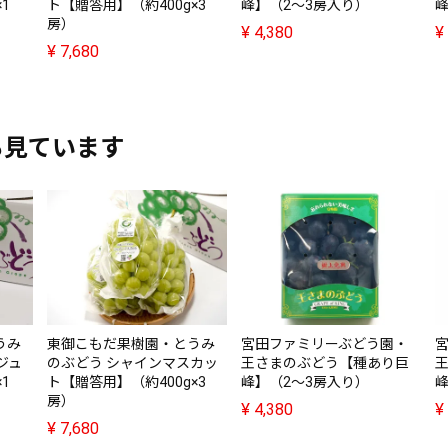
1
ト【贈答用】（約400g×3
峰】（2～3房入り）
峰
房）
¥
4,380
¥
¥
7,680
も見ています
うみ
東御こもだ果樹園・とうみ
宮田ファミリーぶどう園・
ジュ
のぶどう シャインマスカッ
王さまのぶどう【種あり巨
1
ト【贈答用】（約400g×3
峰】（2～3房入り）
峰
房）
¥
4,380
¥
¥
7,680