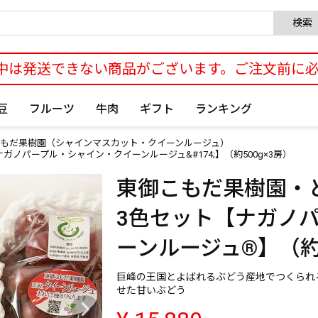
検索
中は発送できない商品がございます。ご注文前に
豆
フルーツ
牛肉
ギフト
ランキング
もだ果樹園（シャインマスカット・クイーンルージュ）
ノパープル・シャイン・クイーンルージュ&#174;】（約500g×3房）
東御こもだ果樹園・
3色セット【ナガノ
ーンルージュ®】（約5
巨峰の王国とよばれるぶどう産地でつくられ
せた甘いぶどう