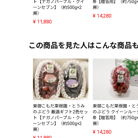
ト【ナガノパープル・クイ
®【贈答用】（約750g×
ーンセブン】（約500g×2
房）
房）
¥
14,280
¥
11,880
この商品を見た人はこんな商品
東御こもだ果樹園・とうみ
東御こもだ果樹園・と
のぶどう 厳選ギフト2色セッ
のぶどう クイーンルー
ト【ナガノパープル・クイ
®【贈答用】（約750g×
ーンセブン】（約500g×2
房）
房）
¥
14,280
¥
11,880