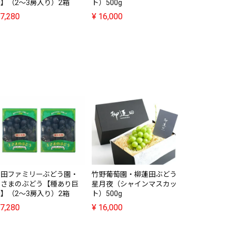
】（2～3房入り）2箱
ト）500g
7,280
¥
16,000
安部ぶどう
ピオーネ（2
¥
8,680
宮田ファミリーぶどう園・
竹野葡萄園・柳蓮田ぶどう
王さまのぶどう【種あり巨
星月夜（シャインマスカッ
】（2～3房入り）2箱
ト）500g
7,280
¥
16,000