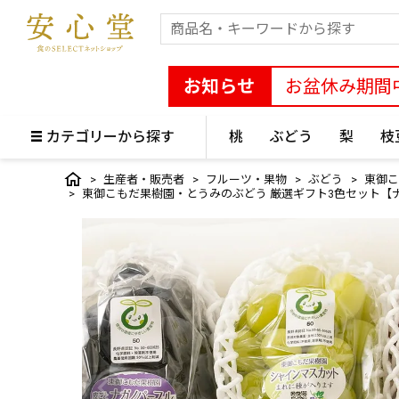
お知らせ
お盆休み期間
カテゴリーから探す
桃
ぶどう
梨
枝
生産者・販売者
フルーツ・果物
ぶどう
東御こ
東御こもだ果樹園・とうみのぶどう 厳選ギフト3色セット【ナガ