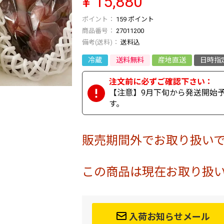
¥
15,880
159
ポイント
商品番号
27011200
送料込
冷蔵
送料無料
産地直送
日時指
【注意】9月下旬から発送開始予
す。
販売期間外でお取り扱い
この商品は現在お取り扱
入荷お知らせメール