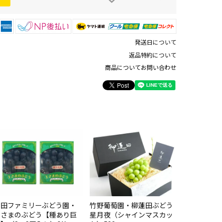
発送日について
返品特約について
商品についてお問い合わせ
安部ぶどう
ピオーネ（2
¥
8,680
宮田ファミリーぶどう園・
竹野葡萄園・柳蓮田ぶどう
王さまのぶどう【種あり巨
星月夜（シャインマスカッ