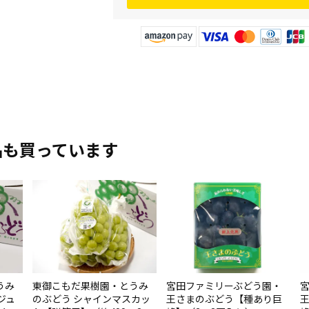
品も買っています
うみ
東御こもだ果樹園・とうみ
宮田ファミリーぶどう園・
ジュ
のぶどう シャインマスカッ
王さまのぶどう【種あり巨