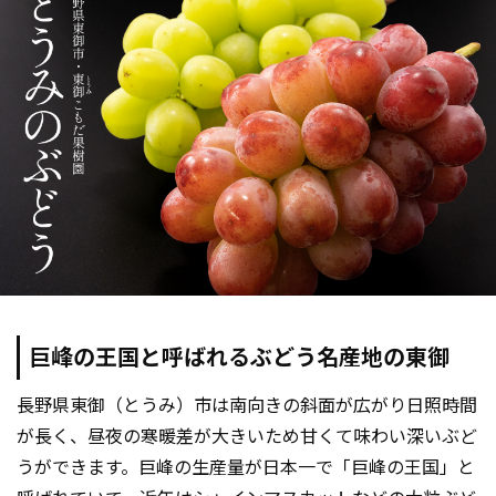
巨峰の王国と呼ばれるぶどう名産地の東御
長野県東御（とうみ）市は南向きの斜面が広がり日照時間
が長く、昼夜の寒暖差が大きいため甘くて味わい深いぶど
うができます。巨峰の生産量が日本一で「巨峰の王国」と