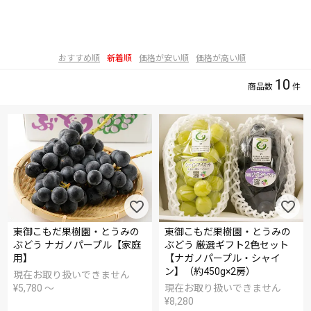
おすすめ順
新着順
価格が安い順
価格が高い順
10
東御こもだ果樹園・とうみの
東御こもだ果樹園・とうみの
ぶどう ナガノパープル【家庭
ぶどう 厳選ギフト2色セット
用】
【ナガノパープル・シャイ
ン】（約450g×2房）
現在お取り扱いできません
¥
5,780
〜
現在お取り扱いできません
¥
8,280