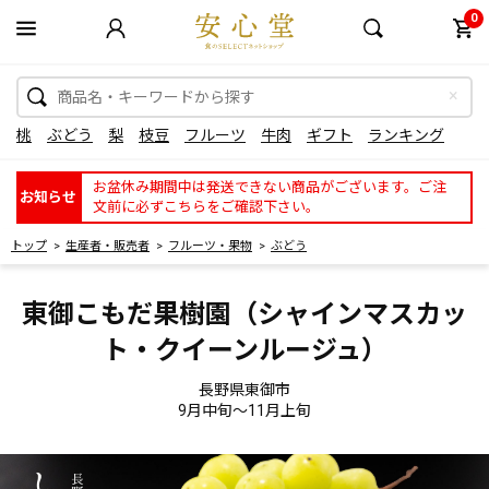
0
桃
ぶどう
梨
枝豆
フルーツ
牛肉
ギフト
ランキング
お盆休み期間中は発送できない商品がございます。ご注
お知らせ
文前に必ずこちらをご確認下さい。
トップ
生産者・販売者
フルーツ・果物
ぶどう
東御こもだ果樹園（シャインマスカッ
ト・クイーンルージュ）
長野県東御市
9月中旬～11月上旬