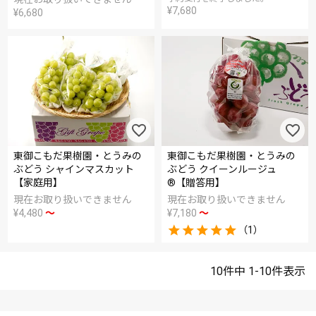
¥
7,680
¥
6,680
東御こもだ果樹園・とうみの
東御こもだ果樹園・とうみの
ぶどう シャインマスカット
ぶどう クイーンルージュ
【家庭用】
®【贈答用】
現在お取り扱いできません
現在お取り扱いできません
¥
4,480
〜
¥
7,180
〜
（1）
10
件中
1
-
10
件表示