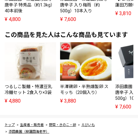
唐辛子 特秀品（約1.3kg）
唐辛子 入り梅雨（約
蓮田万願寺
40本前後
500g）10本入り
¥
3,810
¥
4,800
¥
7,600
この商品を見た人はこんな商品も見ています
つるしこ製麺・特濃豆乳
半澤鶏卵・半熟燻製卵 ス
添田農園・
冷麺セット 2食入り×3袋
モッち（20個入り）
唐辛子 入
500g）10
¥
4,880
¥
3,880
¥
7,600
トップ
生産者・販売者
野菜・きのこ・卵
えびいも
添田農園（柳蓮田海老芋）