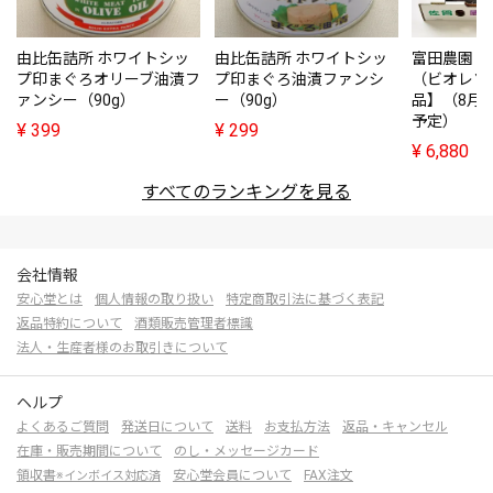
由比缶詰所 ホワイトシッ
由比缶詰所 ホワイトシッ
富田農園・
プ印まぐろオリーブ油漬フ
プ印まぐろ油漬ファンシ
（ビオレソ
ァンシー（90g）
ー（90g）
品】（8月
予定）
¥
399
¥
299
¥
6,880
すべてのランキングを見る
会社情報
安心堂とは
個人情報の取り扱い
特定商取引法に基づく表記
返品特約について
酒類販売管理者標識
法人・生産者様のお取引きについて
ヘルプ
よくあるご質問
発送日について
送料
お支払方法
返品・キャンセル
在庫・販売期間について
のし・メッセージカード
領収書
安心堂会員について
FAX注文
※インボイス対応済