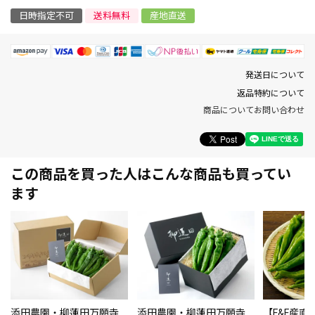
日時指定不可
送料無料
産地直送
発送日について
返品特約について
商品についてお問い合わせ
この商品を買った人はこんな商品も買ってい
ます
添田農園・柳蓮田万願寺
添田農園・柳蓮田万願寺
【F&F産