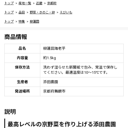
トップ
産地一覧
近畿
京都府
トップ
品目
野菜・きのこ・卵
えびいも
トップ
特集
柳蓮田
商品情報
品名
柳蓮田海老芋
内容量
約1.5kg
保存方法
洗わず湿らせた新聞紙で包み、常温で保存し
てください。最適温度は10～15℃です。
生産者
添田農園
発送場所
京都府舞鶴市
説明
最高レベルの京野菜を作り上げる添田農園