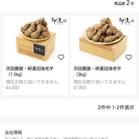
2
添田農園・柳蓮田海老芋
添田農園・柳蓮田海老芋
（1.5kg）
（3kg）
現在お取り扱いできません
現在お取り扱いできません
¥
4,400
¥
7,800
2
件中
1
-
2
件表示
会社情報