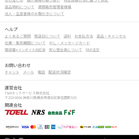
安心堂とは
個人情報の取り扱い
特定商取引法に基づく表記
返品特約について
酒類販売管理者標識
法人・生産者様のお取引きについて
ヘルプ
よくあるご質問
発送日について
送料
お支払方法
返品・キャンセル
在庫・販売期間について
のし・メッセージカード
領収書
安心堂会員について
FAX注文
※インボイス対応済
お問い合わせ
チャット
メール
電話
配送状況確認
運営会社
T&Nネットサービス株式会社
〒223-0056 神奈川県横浜市港北区新吉田町533
関連会社