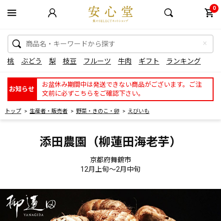
0
桃
ぶどう
梨
枝豆
フルーツ
牛肉
ギフト
ランキング
お盆休み期間中は発送できない商品がございます。ご注
お知らせ
文前に必ずこちらをご確認下さい。
トップ
生産者・販売者
野菜・きのこ・卵
えびいも
添田農園（柳蓮田海老芋）
京都府舞鶴市
12月上旬～2月中旬