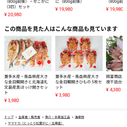
（800g前後）・せこがに
に（800g前後）
（800g前
（3匹）セット
¥
19,980
¥
19,980
¥
20,980
この商品を見た人はこんな商品も見ています
兼多水産・青森県産大き
兼多水産・青森県産大き
岡富商店・
な金目鯛開きと北海道礼
な金目鯛開きひもの 5枚セ
夜干詰合せ
文島産真ほっけ開きセッ
ット
¥
4,380
ト
¥
3,980
¥
3,980
トップ
生産者・販売者
魚介・水産加工品
海産物
ヤマナカ（とっとり松葉がに・五輝星）