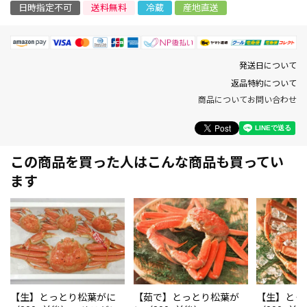
日時指定不可
送料無料
冷蔵
産地直送
発送日について
返品特約について
商品についてお問い合わせ
この商品を買った人はこんな商品も買ってい
ます
【生】とっとり松葉がに
【茹で】とっとり松葉が
【生】とっ