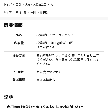
トップ
品目
魚介・水産加工品
カニ
トップ
産地一覧
中国
鳥取県
商品情報
品名
松葉がに・せこがにセット
内容量
松葉がに（800g前後）1匹
せこがに 3匹
保存方法
商品が届いたら、できる限り早くお召し上が
りください。食べるまでは冷蔵庫で保存して
ください。
生産者
有限会社ヤマナカ
発送場所
鳥取県境港市
説明
鳥取県境港にあがる極上の松葉がに