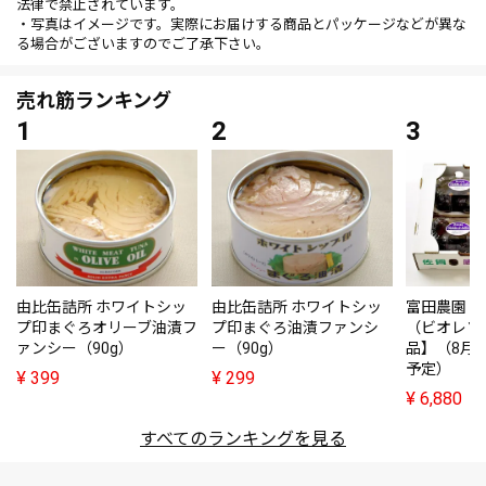
法律で禁止されています。
・写真はイメージです。実際にお届けする商品とパッケージなどが異な
る場合がございますのでご了承下さい。
売れ筋ランキング
由比缶詰所 ホワイトシッ
由比缶詰所 ホワイトシッ
富田農園・
プ印まぐろオリーブ油漬フ
プ印まぐろ油漬ファンシ
（ビオレソ
ァンシー（90g）
ー（90g）
品】（8月
予定）
¥
399
¥
299
¥
6,880
すべてのランキングを見る