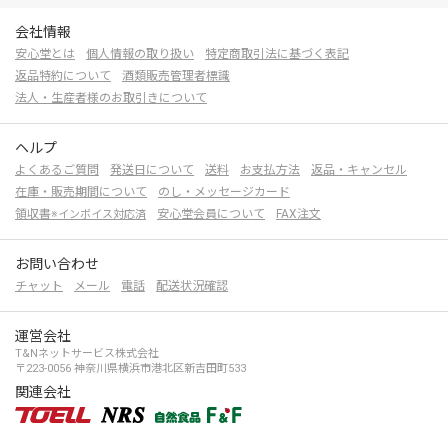
会社情報
安心堂とは
個人情報の取り扱い
特定商取引法に基づく表記
返品特約について
酒類販売管理者標識
法人・生産者様のお取引きについて
ヘルプ
よくあるご質問
発送日について
送料
お支払方法
返品・キャンセル
在庫・販売期間について
のし・メッセージカード
領収書
安心堂会員について
FAX注文
※インボイス対応済
お問い合わせ
チャット
メール
電話
配送状況確認
運営会社
T&Nネットサービス株式会社
〒223-0056 神奈川県横浜市港北区新吉田町533
関連会社