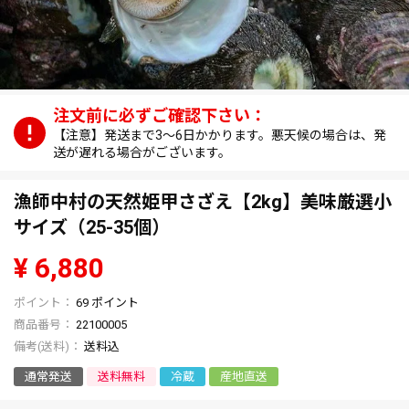
【注意】発送まで3～6日かかります。悪天候の場合は、発
送が遅れる場合がございます。
漁師中村の天然姫甲さざえ【2kg】美味厳選小
サイズ（25-35個）
¥
6,880
69
ポイント
商品番号
22100005
送料込
通常発送
送料無料
冷蔵
産地直送