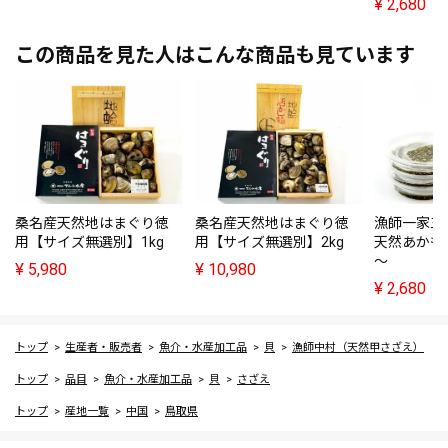
¥
2,680
この商品を見た人はこんな商品も見ています
桑名産天然地はまぐり徳
桑名産天然地はまぐり徳
漁師一家三
用【サイズ無選別】1kg
用【サイズ無選別】2kg
天然あかもく(
～
¥
5,980
¥
10,980
¥
2,680
トップ
生産者・販売者
魚介・水産加工品
貝
漁師中村（天然甲さざえ）
トップ
品目
魚介・水産加工品
貝
さざえ
トップ
産地一覧
中国
鳥取県