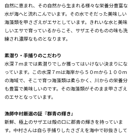
自然に恵まれ、その自然から生まれる様々な栄養分豊富な
水が海へと流れこんでいます。その水でそだった美味しい
海藻類を甲さざえがエサとしています。きれいな水と美味
しいエサで育っているからこそ、サザエそのものの味も洗
練され濃厚なものとなります。
素潜り・手捕りのこだわり
水深７ｍまでは素潜りでしか獲ってはいけない決まりにな
っています。この水深７ｍは海岸から５０ｍから１００ｍ
の海域で、そこで育つ海藻類は柔らかく、川からの栄養分
も豊富で美味しいのです。その海藻類がそのまま甲さざえ
のエサとなっています。
漁師中村厳選の証『群青の輝き』
新鮮、極上のサザエは殻の口に郡青の輝きを持っていま
す。中村さんは自ら手捕りしたさざえを海中で砂抜きして