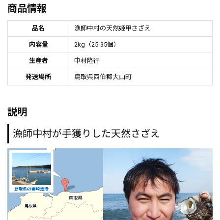
商品情報
品名
漁師中村の天然姫甲さざえ
内容量
2kg（25-35個）
生産者
中村隆行
発送場所
鳥取県西伯郡大山町
説明
漁師中村が手獲りした天然さざえ