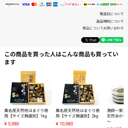
発送日について
返品特約について
商品についてお問い合わせ
この商品を買った人はこんな商品も買ってい
ます
桑名産天然地はまぐり徳
桑名産天然地はまぐり徳
漁師一家三
用【サイズ無選別】1kg
用【サイズ無選別】2kg
天然あかもく(
～
¥
5,980
¥
10,980