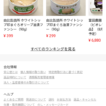
由比缶詰所 ホワイトシッ
由比缶詰所 ホワイトシッ
富田農園・
プ印まぐろオリーブ油漬フ
プ印まぐろ油漬ファンシ
（ビオレソ
ァンシー（90g）
ー（90g）
品】（8月
予定）
¥
399
¥
299
¥
6,880
すべてのランキングを見る
会社情報
安心堂とは
個人情報の取り扱い
特定商取引法に基づく表記
返品特約について
酒類販売管理者標識
法人・生産者様のお取引きについて
ヘルプ
よくあるご質問
発送日について
送料
お支払方法
返品・キャンセル
在庫・販売期間について
のし・メッセージカード