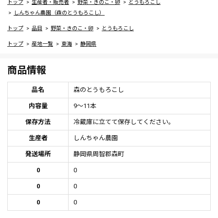
トップ
生産者・販売者
野菜・きのこ・卵
とうもろこし
しんちゃん農園（森のとうもろこし）
トップ
品目
野菜・きのこ・卵
とうもろこし
トップ
産地一覧
東海
静岡県
商品情報
品名
森のとうもろこし
内容量
9～11本
保存方法
冷蔵庫に立てて保存してください。
生産者
しんちゃん農園
発送場所
静岡県周智郡森町
0
0
0
0
0
0