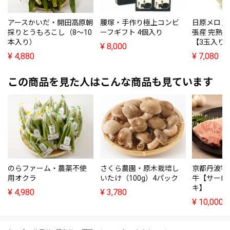
アースかいだ・開田高原朝
腰塚・手作り極上コンビ
日原メロン
採りとうもろこし（8～10
ーフギフト 4個入り
張産 完熟
本入り）
【3玉入り
¥
8,000
¥
4,880
¥
7,080
この商品を見た人はこんな商品も見ています
のらファーム・農薬不使
さくら農園・原木栽培し
京都丹波牧
用オクラ
いたけ（100g）4パック
牛【サーロ
キ】
¥
4,980
¥
3,780
¥
10,000