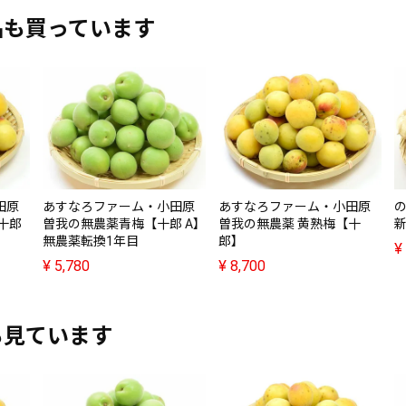
品も買っています
田原
あすなろファーム・小田原
あすなろファーム・小田原
十郎
曽我の無農薬青梅【十郎 A】
曽我の無農薬 黄熟梅【十
新
無農薬転換1年目
郎】
¥
¥
5,780
¥
8,700
も見ています