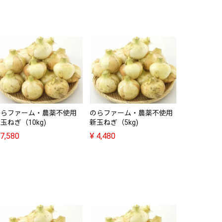
のらファー
葉付き新玉
¥
4,480
のらファーム・農薬不使用
のらファーム・農薬不使用
玉ねぎ（10kg)
新玉ねぎ（5kg)
7,580
¥
4,480