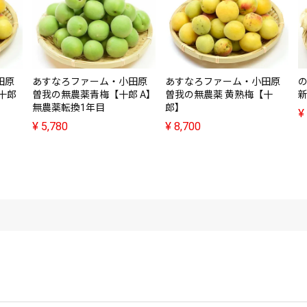
田原
あすなろファーム・小田原
あすなろファーム・小田原
十郎
曽我の無農薬青梅【十郎 A】
曽我の無農薬 黄熟梅【十
新
無農薬転換1年目
郎】
¥
¥
5,780
¥
8,700