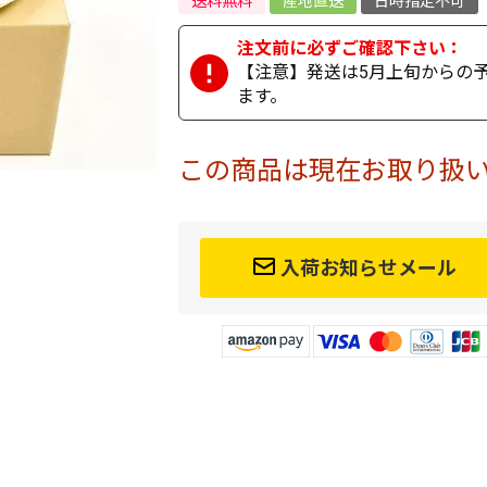
送料無料
産地直送
日時指定不可
【注意】発送は5月上旬からの
ます。
この商品は現在お取り扱
入荷お知らせメール