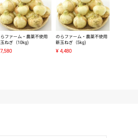
のらファー
葉付き新玉
¥
4,480
のらファーム・農薬不使用
のらファーム・農薬不使用
玉ねぎ（10kg)
新玉ねぎ（5kg)
7,580
¥
4,480