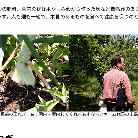
灰の肥料、園内の伐採木やもみ殻から作った灰など自然界のあ
ます。人も畑も一緒で、栄養のあるものを食べて健康を保つの
。
収穫前の玉ねぎ。右：園内を案内してくれるあすなろファーム代表の上島