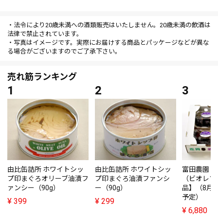
・法令により20歳未満への酒類販売はいたしません。20歳未満の飲酒は
法律で禁止されています。
・写真はイメージです。実際にお届けする商品とパッケージなどが異な
る場合がございますのでご了承下さい。
売れ筋ランキング
由比缶詰所 ホワイトシッ
由比缶詰所 ホワイトシッ
富田農園・
プ印まぐろオリーブ油漬フ
プ印まぐろ油漬ファンシ
（ビオレソ
ァンシー（90g）
ー（90g）
品】（8月
予定）
¥
399
¥
299
¥
6,880