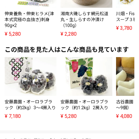
伸東養魚・伸東ヒラメ(津
湘南大磯しらす網元松道
川畑・Fish
本式究極の血抜き)刺身
丸・生しらすの沖漬け
スープ３種
90g×2
（100g）
¥
3,780
¥
5,280
¥
2,280
この商品を見た人はこんな商品も見ています
安藤農園・オーロラブラ
安藤農園・オーロラブラ
古谷農園・甘
ック（約2kg）3～4房入り
ック（約1.2kg）2房入り
～9個）
¥
7,180
¥
5,280
¥
4,080