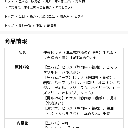
トップ
生産者・販売者
魚介・水産加工品
海産物
伸東養魚（津本式究極の血抜き・伸東ヒラメ）
トップ
品目
魚介・水産加工品
海の魚
ヒラメ
トップ
産地一覧
東海
静岡県
商品情報
品名
伸東ヒラメ（津本式究極の血抜き）生ハム・
昆布締め・漬け丼4種詰め合わせ
原材料名
【生ハム】ヒラメ（静岡県・養殖）、ヒマラ
ヤソルト（パキスタン）
【生ハムハーブ】ヒラメ（静岡県・養殖）、
岩塩、ハーブ（パセリ、セロリ、オニオン、バ
ジル、ディル、マジョラム、ベイリーフ、ロー
ズマリー、オレガノ、タイム）
【昆布締め】ヒラメ（静岡県・養殖）、昆布
（北海道産）
【漬け丼】ヒラメ（静岡県・養殖）、醤油
（小麦・大豆を含む）、本みりん、生姜
内容量
【生ハム】40g