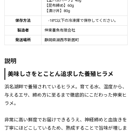
【生ハムハーブ】40g
【昆布締め】60g
【漬け丼】80g
保存方法
-18℃以下の冷凍庫で保存してください。
製造者
伸東養魚有限会社
発送場所
静岡県湖西市新居町
説明
美味しさをとことん追求した養殖ヒラメ
浜名湖畔で養殖されているヒラメ。育てる水、温度から、
与えるエサ、締め方に至るまで徹底的にこだわった伸東ヒ
ラメ。
非常に高い鮮度でお届けできるうえ、神経締めと血抜きを
丁寧にほどこしているため、熟成することで旨味が増しま