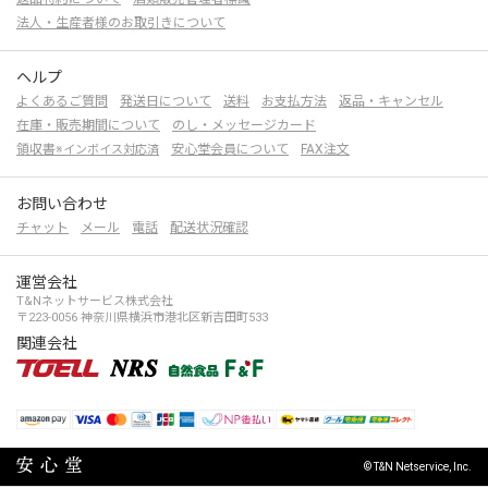
法人・生産者様のお取引きについて
ヘルプ
よくあるご質問
発送日について
送料
お支払方法
返品・キャンセル
在庫・販売期間について
のし・メッセージカード
領収書
安心堂会員について
FAX注文
※インボイス対応済
お問い合わせ
チャット
メール
電話
配送状況確認
運営会社
T&Nネットサービス株式会社
〒223-0056 神奈川県横浜市港北区新吉田町533
関連会社
© T&N Netservice, Inc.