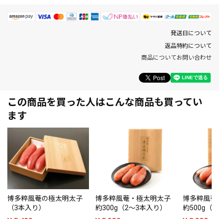
発送日について
返品特約について
商品についてお問い合わせ
この商品を買った人はこんな商品も買ってい
ます
博多粹風菴の極太明太子
博多粹風菴・極太明太子
博多粹風菴
（3本入り）
約300g（2～3本入り）
約500g（