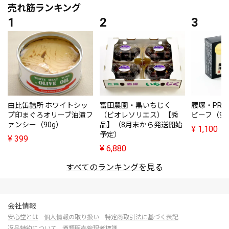
売れ筋ランキング
由比缶詰所 ホワイトシッ
富田農園・黒いちじく
腰塚・PRE
プ印まぐろオリーブ油漬フ
（ビオレソリエス）【秀
ビーフ（95
ァンシー（90g）
品】（8月末から発送開始
¥
1,100
予定）
¥
399
¥
6,880
すべてのランキングを見る
会社情報
安心堂とは
個人情報の取り扱い
特定商取引法に基づく表記
返品特約について
酒類販売管理者標識