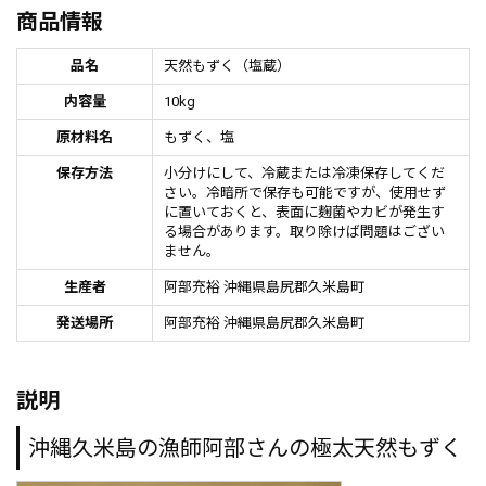
商品情報
品名
天然もずく（塩蔵）
内容量
10kg
原材料名
もずく、塩
保存方法
小分けにして、冷蔵または冷凍保存してくだ
さい。冷暗所で保存も可能ですが、使用せず
に置いておくと、表面に麹菌やカビが発生す
る場合があります。取り除けば問題はござい
ません。
生産者
阿部充裕 沖縄県島尻郡久米島町
発送場所
阿部充裕 沖縄県島尻郡久米島町
説明
沖縄久米島の漁師阿部さんの極太天然もずく