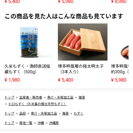
¥
5,400
¥
5,980
¥
8,980
この商品を見た人はこんな商品も見ています
久米もずく・漁師直送塩
博多粹風菴の極太明太子
博多粹風菴
蔵もずく（500g）
（3本入り）
約300g（
¥
1,980
¥
5,400
¥
5,980
トップ
生産者・販売者
魚介・水産加工品
海藻
ヒロもずく（久米島の極太天然もずく）
トップ
品目
魚介・水産加工品
海藻
もずく
トップ
産地一覧
沖縄
沖縄県