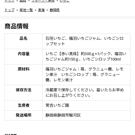
トップ
品目
フルーツ・果物
いちご
トップ
産地一覧
東海
静岡県
商品情報
品名
石垣いちご、福羽いちごジャム、いちごシロ
ップセット
内容量
いちご【赤い真珠】約300ｇ×1パック、福羽い
ちごジャム約150ｇ、いちごシロップ100ml
原材料
福羽いちごジャム：苺、グラニュー糖、レモ
ン果汁 いちごシロップ：苺、グラニュー
糖、レモン果汁
保存方法
冷蔵庫で保存してください。届いたらお早め
にお召し上がりください。
生産者
常吉いちご園
発送場所
静岡県静岡市駿河区