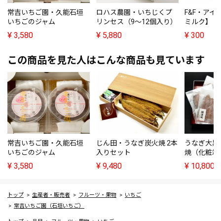
常吉いちご園・久能石垣
ロハス農園・いちじくプ
F&F・ア
いちごのジャム
リンセス（9～12個入り）
ミルク】
¥
3,580
¥
5,880
¥
300
この商品を見た人はこんな商品も見ています
常吉いちご園・久能石垣
じん田・うなぎ炭火焼 2本
うなぎ大黒
いちごのジャム
入りセット
焼（化粧箱
¥
3,580
¥
9,480
¥
10,800
トップ
生産者・販売者
フルーツ・果物
いちご
常吉いちご園（石垣いちご）