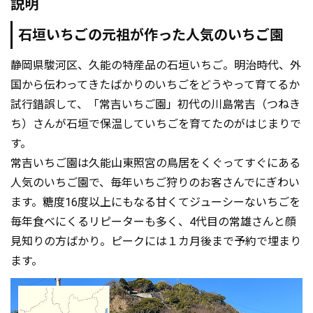
説明
石垣いちごの元祖が作った人気のいちご園
静岡県駿河区、久能の特産品の石垣いちご。明治時代、外
国から伝わってきたばかりのいちごをどうやって育てるか
試行錯誤して、「常吉いちご園」初代の川島常吉（つねき
ち）さんが石垣で保温していちごを育てたのがはじまりで
す。
常吉いちご園は久能山東照宮の鳥居をくぐってすぐにある
人気のいちご園で、毎年いちご狩りのお客さんでにぎわい
ます。糖度16度以上にもなる甘くてジューシーないちごを
毎年食べにくるリピーターも多く、4代目の常雄さんと顔
見知りの方ばかり。ピークには１カ月後まで予約で埋まり
ます。