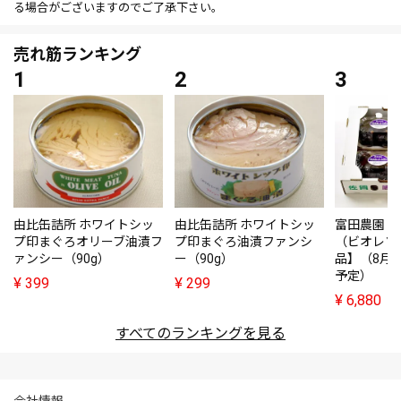
る場合がございますのでご了承下さい。
売れ筋ランキング
由比缶詰所 ホワイトシッ
由比缶詰所 ホワイトシッ
富田農園・
プ印まぐろオリーブ油漬フ
プ印まぐろ油漬ファンシ
（ビオレソ
ァンシー（90g）
ー（90g）
品】（8月
予定）
¥
399
¥
299
¥
6,880
すべてのランキングを見る
会社情報