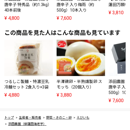
唐辛子 特秀品（約1.3kg）
唐辛子 入り梅雨（約
蓮田万願寺
40本前後
500g）10本入り
¥
3,810
¥
4,800
¥
7,600
この商品を見た人はこんな商品も見ています
つるしこ製麺・特濃豆乳
半澤鶏卵・半熟燻製卵 ス
添田農園・
冷麺セット 2食入り×3袋
モッち（20個入り）
唐辛子 入
500g）10
¥
4,880
¥
3,880
¥
7,600
トップ
生産者・販売者
野菜・きのこ・卵
えびいも
添田農園（柳蓮田海老芋）