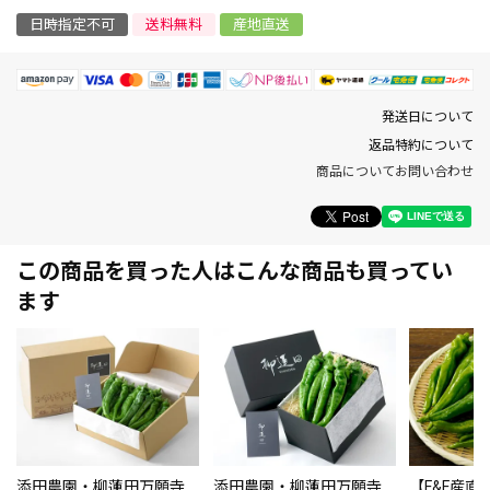
日時指定不可
送料無料
産地直送
発送日について
返品特約について
商品についてお問い合わせ
この商品を買った人はこんな商品も買ってい
ます
添田農園・柳蓮田万願寺
添田農園・柳蓮田万願寺
【F&F産