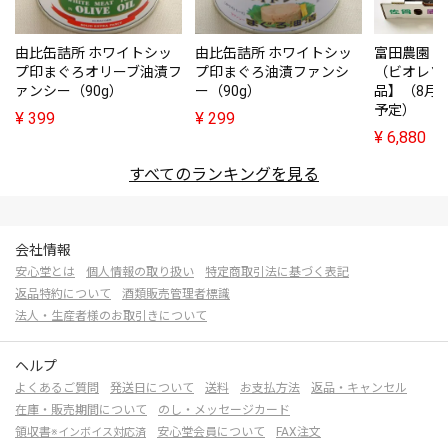
由比缶詰所 ホワイトシッ
由比缶詰所 ホワイトシッ
富田農園・
プ印まぐろオリーブ油漬フ
プ印まぐろ油漬ファンシ
（ビオレソ
ァンシー（90g）
ー（90g）
品】（8月
予定）
¥
399
¥
299
¥
6,880
すべてのランキングを見る
会社情報
安心堂とは
個人情報の取り扱い
特定商取引法に基づく表記
返品特約について
酒類販売管理者標識
法人・生産者様のお取引きについて
ヘルプ
よくあるご質問
発送日について
送料
お支払方法
返品・キャンセル
在庫・販売期間について
のし・メッセージカード
領収書
安心堂会員について
FAX注文
※インボイス対応済