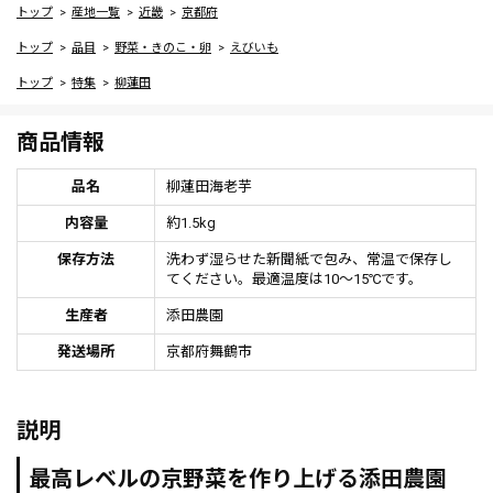
トップ
産地一覧
近畿
京都府
トップ
品目
野菜・きのこ・卵
えびいも
トップ
特集
柳蓮田
商品情報
品名
柳蓮田海老芋
内容量
約1.5kg
保存方法
洗わず湿らせた新聞紙で包み、常温で保存し
てください。最適温度は10～15℃です。
生産者
添田農園
発送場所
京都府舞鶴市
説明
最高レベルの京野菜を作り上げる添田農園