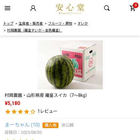
0
トップ
生産者・販売者
フルーツ・果物
すいか
村岡農園（羅皇すいか・金色羅皇）
村岡農園・山形県産 羅皇スイカ（7～8kg）
¥
5,180
1
まーちゃん
10
購入者
非公開
投稿日
2025/08/20