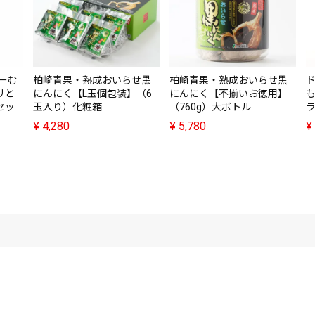
ぁーむ
柏崎青果・熟成おいらせ黒
柏崎青果・熟成おいらせ黒
リと
にんにく【L玉個包装】（6
にんにく【不揃いお徳用】
セッ
玉入り）化粧箱
（760g）大ボトル
ラ
¥
4,280
¥
5,780
¥