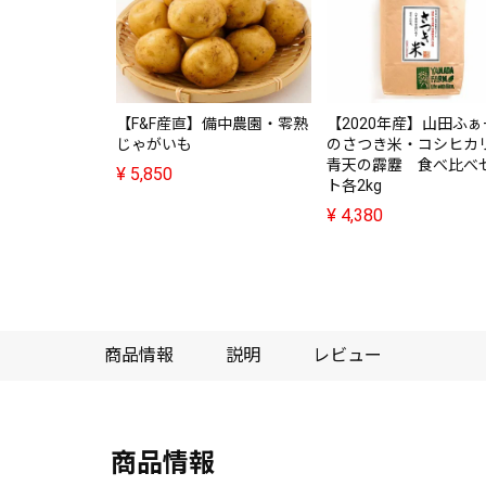
【F&F産直】備中農園・零熟
【2020年産】山田ふ
じゃがいも
のさつき米・コシヒカ
青天の霹靂 食べ比べ
¥
5,850
ト各2kg
¥
4,380
商品情報
説明
レビュー
商品情報