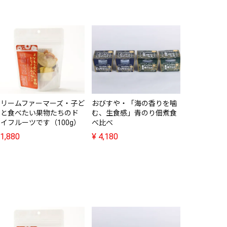
THE SIMI
食べられる
詰め合わせ（
24玉
¥
7,980
ドリームファーマーズ・子ど
おびすや・「海の香りを噛
もと食べたい果物たちのド
む、生食感」青のり佃煮食
イフルーツです（100g）
べ比べ
1,880
¥
4,180