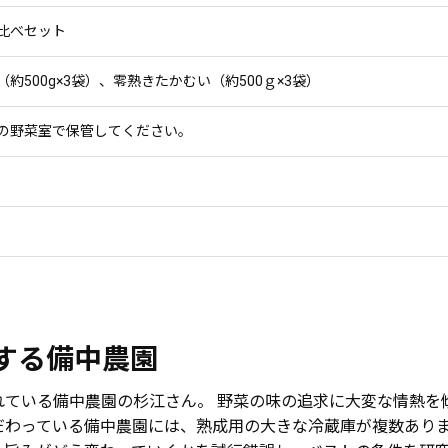
比べセット
約500g×3袋）、零熟きたかむい（約500ｇ×3袋）
の野菜室で保管してください。
する備中農園
れている備中農園の杉江さん。 野菜の味の追求に大変な情熱を
だわっている備中農園には、熟成用の大きな冷蔵庫が複数あり