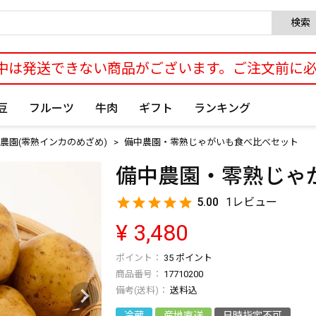
検索
中は発送できない商品がございます。ご注文前に
豆
フルーツ
牛肉
ギフト
ランキング
農園(零熟インカのめざめ)
備中農園・零熟じゃがいも食べ比べセット
備中農園・零熟じゃ
5.00
1
¥
3,480
35
ポイント
商品番号
17710200
送料込
冷蔵
産地直送
日時指定不可