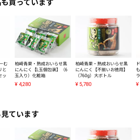
品も買っています
ぁーむ
柏崎青果・熟成おいらせ黒
柏崎青果・熟成おいらせ黒
リと
にんにく【L玉個包装】（6
にんにく【不揃いお徳用】
セッ
玉入り）化粧箱
（760g）大ボトル
ラ
¥
4,280
¥
5,780
¥
も見ています