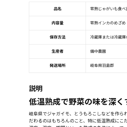
品名
零熟じゃがいも食べ
内容量
零熟インカのめざめ（
保存方法
冷蔵庫または冷蔵庫
生産者
備中農園
発送場所
岐阜県羽島郡
説明
低温熟成で野菜の味を深く
岐阜県でジャガイモ、とうもろこしなどを作ら
だわるのはもちろんのこと、特に低温熟成にこ