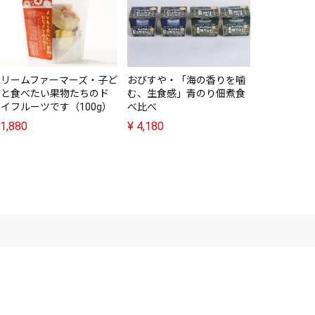
THE SIMI
食べられる
詰め合わせ（
24玉
¥
7,980
ドリームファーマーズ・子ど
おびすや・「海の香りを噛
もと食べたい果物たちのド
む、生食感」青のり佃煮食
イフルーツです（100g）
べ比べ
1,880
¥
4,180