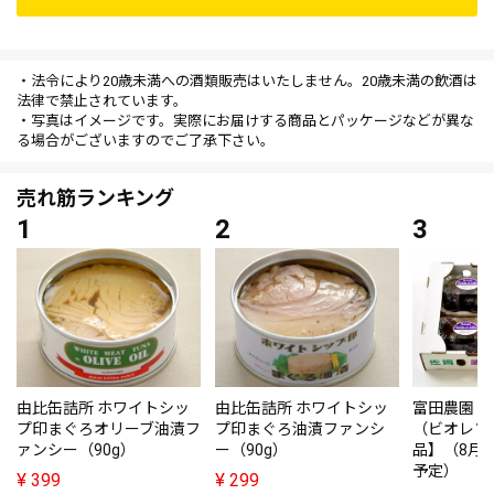
・法令により20歳未満への酒類販売はいたしません。20歳未満の飲酒は
法律で禁止されています。
・写真はイメージです。実際にお届けする商品とパッケージなどが異な
る場合がございますのでご了承下さい。
売れ筋ランキング
由比缶詰所 ホワイトシッ
由比缶詰所 ホワイトシッ
富田農園・
プ印まぐろオリーブ油漬フ
プ印まぐろ油漬ファンシ
（ビオレソ
ァンシー（90g）
ー（90g）
品】（8月
予定）
¥
399
¥
299