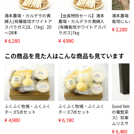
滝本農場・カルデラの貴
【会員特別セール】滝本
滝本農場・
婦人(有機栽培ホワイトア
農場・カルデラの貴婦人
栽培にんにく
スパラガス)2L（1kg）20
(有機栽培ホワイトアスパ
¥
3,280
～28本
ラガス)1kg
¥
6,280
¥
4,980
この商品を見た人はこんな商品も見ています
ふくふく牧場・ふくふく
ふくふく牧場・ふくふく
Good fiel
チーズ5点セット
チーズ7点セット
の竜髭菜（
ス）将軍（6
¥
4,980
¥
6,180
ムリエサミ
¥
6,480