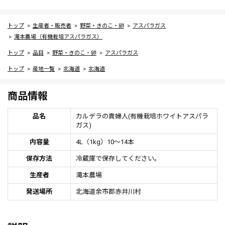
トップ
生産者・販売者
野菜・きのこ・卵
アスパラガス
滝本農場（有機栽培アスパラガス）
トップ
品目
野菜・きのこ・卵
アスパラガス
トップ
産地一覧
北海道
北海道
商品情報
品名
カルデラの貴婦人(有機栽培ホワイトアスパラ
ガス)
内容量
4L（1kg）10～14本
保存方法
冷蔵庫で保存してください。
生産者
滝本農場
発送場所
北海道余市郡赤井川村