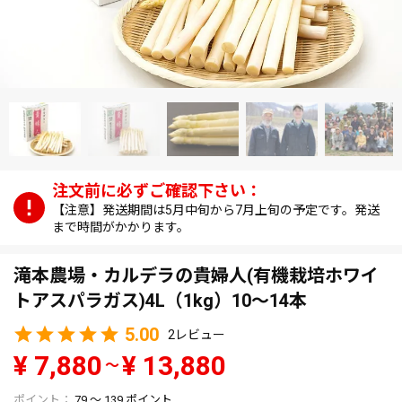
【注意】発送期間は5月中旬から7月上旬の予定です。発送
まで時間がかかります。
滝本農場・カルデラの貴婦人(有機栽培ホワイ
トアスパラガス)4L（1kg）10～14本
5.00
2
¥
7,880
¥
13,880
〜
79
〜
139
ポイント