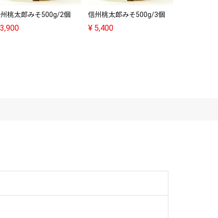
州桃太郎みそ500g/2個
信州桃太郎みそ500g/3個
吉岡養蜂園
みつ【ヘア
3,900
¥
5,400
500g
¥
4,280