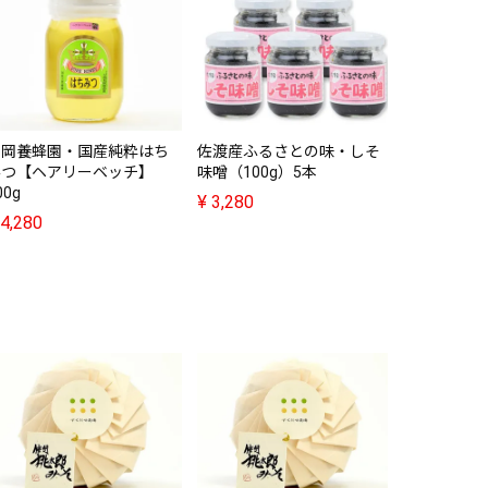
おけさ柿の
セット（275
¥
2,980
吉岡養蜂園・国産純粋はち
佐渡産ふるさとの味・しそ
みつ【ヘアリーベッチ】
味噌（100g）5本
00g
¥
3,280
4,280