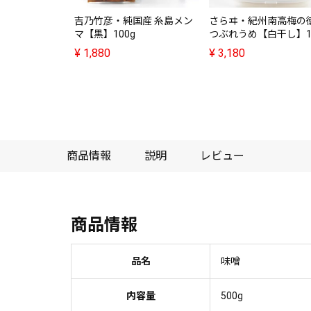
吉乃竹彦・純国産 糸島メン
さらヰ・紀州南高梅の
マ【黒】100g
つぶれうめ【白干し】1
¥
1,880
¥
3,180
商品情報
説明
レビュー
商品情報
品名
味噌
内容量
500g