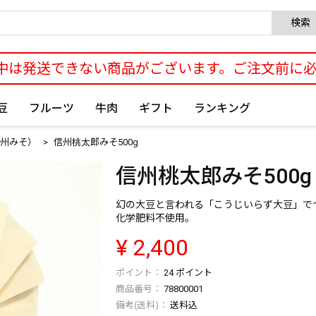
検索
中は発送できない商品がございます。ご注文前に
豆
フルーツ
牛肉
ギフト
ランキング
州みそ）
信州桃太郎みそ500g
信州桃太郎みそ500g
幻の大豆と言われる「こうじいらず大豆」で
化学肥料不使用。
¥
2,400
24
ポイント
商品番号
78800001
送料込